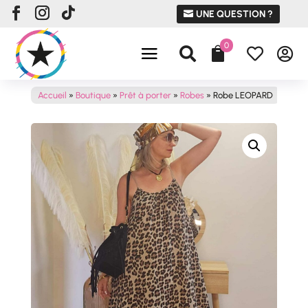
UNE QUESTION ?
0




Accueil
»
Boutique
»
Prêt à porter
»
Robes
»
Robe LEOPARD