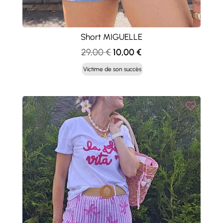
Short MIGUELLE
Le
Le
29,00
€
10,00
€
prix
prix
Victime de son succès
initial
actuel
était :
est :
29,00 €.
10,00 €.