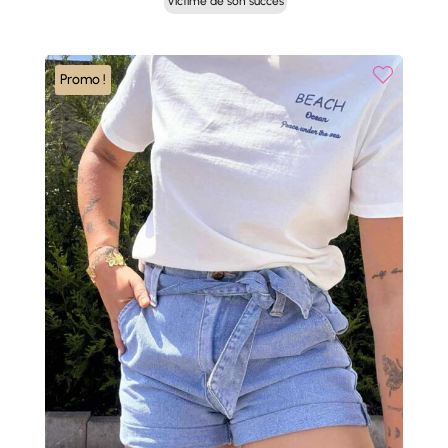
Victime de son succès
initial
actuel
était :
est :
43,00 €.
21,50 €.
Promo !