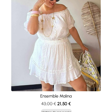
Ensemble Malina
Le
Le
43,00
€
21,50
€
prix
prix