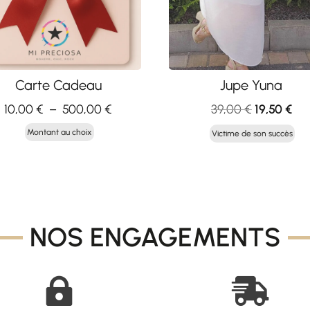
Carte Cadeau
Jupe Yuna
Plage
Le
Le
10,00
€
–
500,00
€
39,00
€
19,50
€
de
prix
pri
Montant au choix
Victime de son succès
prix :
initial
act
10,00 €
était :
est 
à
39,00 €.
19,
500,00 €
NOS ENGAGEMENTS

