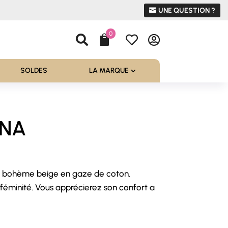
UNE QUESTION ?
0




SOLDES
LA MARQUE
UNA
it bohème beige en gaze de coton.
a féminité. Vous apprécierez son confort a