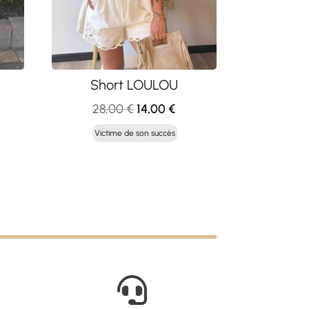
Short LOULOU
Le
Le
28,00
€
14,00
€
x
prix
prix
Victime de son succès
uel
initial
actuel
:
était :
est :
50 €.
28,00 €.
14,00 €.
