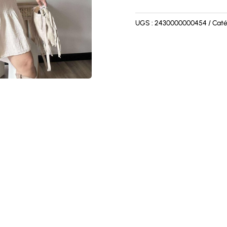
UGS :
2430000000454
Caté