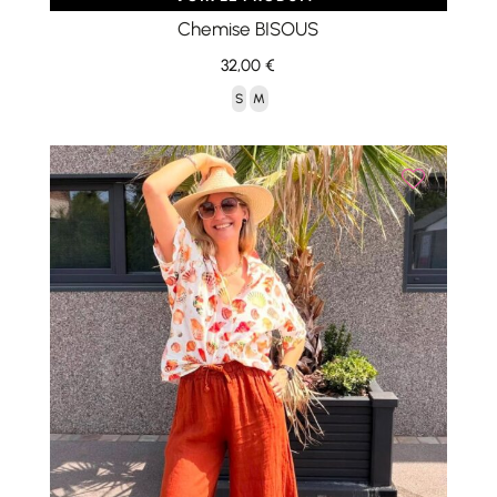
Chemise BISOUS
32,00
€
S
M