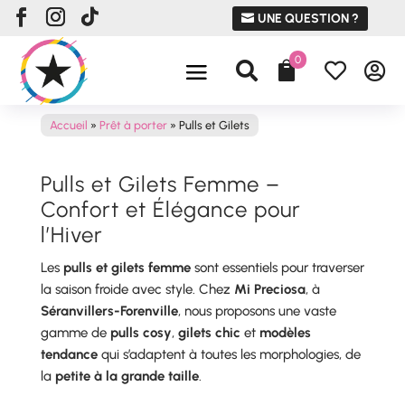
UNE QUESTION ?
0




Accueil
»
Prêt à porter
»
Pulls et Gilets
Pulls et Gilets Femme –
Confort et Élégance pour
l’Hiver
Les
pulls et gilets femme
sont essentiels pour traverser
la saison froide avec style. Chez
Mi Preciosa
, à
Séranvillers-Forenville
, nous proposons une vaste
gamme de
pulls cosy
,
gilets chic
et
modèles
tendance
qui s’adaptent à toutes les morphologies, de
la
petite à la grande taille
.