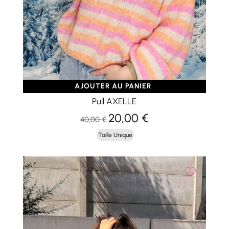
AJOUTER AU PANIER
Pull AXELLE
20,00
€
Le
Le
40,00
€
prix
prix
Taille Unique
initial
actuel
était :
est :
40,00 €.
20,00 €.