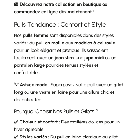
🛍️
Découvrez notre collection en boutique ou
commandez en ligne dès maintenant !
Pulls Tendance : Confort et Style
Nos
pulls femme
sont disponibles dans des styles
variés : du
pull en maille
aux
modèles à col roulé
pour un look élégant et pratique. Ils s’associent
facilement avec un
jean slim
, une
jupe midi
ou un
pantalon large
pour des tenues stylées et
confortables.
💡
Astuce mode
: Superposez votre pull avec un
gilet
long
ou une
veste en laine
pour une allure chic et
décontractée.
Pourquoi Choisir Nos Pulls et Gilets ?
✔️
Chaleur et confort
: Des matières douces pour un
hiver agréable.
✔️
Styles variés
: Du pull en laine classique au gilet