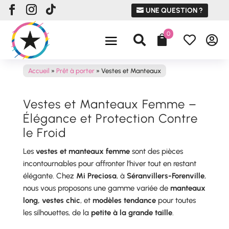
UNE QUESTION ?
0




Accueil
»
Prêt à porter
»
Vestes et Manteaux
Vestes et Manteaux Femme –
Élégance et Protection Contre
le Froid
Les
vestes et manteaux femme
sont des pièces
incontournables pour affronter l’hiver tout en restant
élégante. Chez
Mi Preciosa
, à
Séranvillers-Forenville
,
nous vous proposons une gamme variée de
manteaux
long, vestes chic
, et
modèles tendance
pour toutes
les silhouettes, de la
petite à la grande taille
.