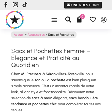
UNE QUESTION ?
0




Accueil
»
Accessoires
»
Sacs et Pochettes
Sacs et Pochettes Femme –
Élégance et Praticité au
Quotidien
Chez
Mi Preciosa
, à
Séranvillers-Forenville
, nous
savons que le
sac
ou la
pochette
est bien plus qu’un
simple accessoire. C’est un incontournable de votre
look, alliant style et fonctionnalité. Découvrez notre
sélection de
sacs à main
élégants,
sacs bandoulière
tendance
et
pochettes chic
pour compléter toutes vos
tenues.