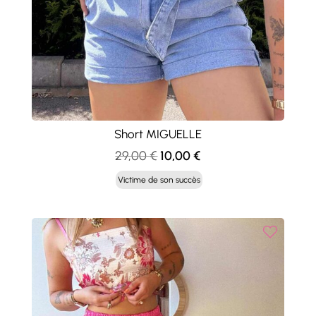
Short MIGUELLE
Le
Le
29,00
€
10,00
€
prix
prix
Victime de son succès
initial
actuel
était :
est :
29,00 €.
10,00 €.