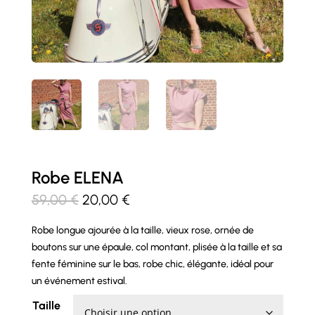
Robe ELENA
Le
Le
59,00
€
20,00
€
prix
prix
Robe longue ajourée à la taille, vieux rose, ornée de
initial
actuel
boutons sur une épaule, col montant, plisée à la taille et sa
était :
est :
fente féminine sur le bas, robe chic, élégante, idéal pour
59,00 €.
20,00 €.
un événement estival.
Taille