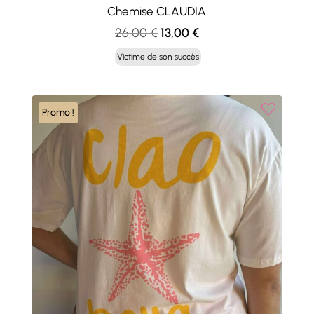
Chemise CLAUDIA
Le
Le
26,00
€
13,00
€
prix
prix
Victime de son succès
initial
actuel
était :
est :
26,00 €.
13,00 €.
Promo !