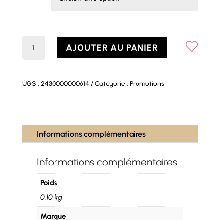
quantité
AJOUTER AU PANIER
de
Robe
ELENA
UGS :
2430000000614
Catégorie :
Promotions
Informations complémentaires
Informations complémentaires
Poids
0,10 kg
Marque