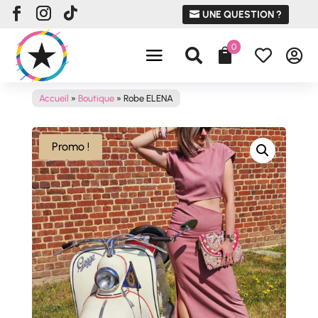
UNE QUESTION ?
0




Accueil
»
Boutique
»
Robe ELENA
Promo !