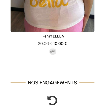
T-shirt BELLA
Le
Le
20,00
€
10,00
€
prix
prix
S/M
initial
actuel
était :
est :
20,00 €.
10,00 €.
NOS ENGAGEMENTS
