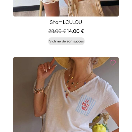
Short LOULOU
Le
Le
28,00
€
14,00
€
prix
prix
Victime de son succès
initial
actuel
était :
est :
28,00 €.
14,00 €.