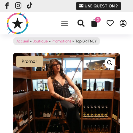
UNE QUESTION ?
0




Accueil
»
Boutique
»
Promotions
»
Top BRITNEY
Promo !