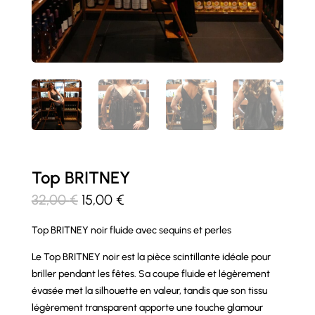
Top BRITNEY
Le
Le
32,00
€
15,00
€
prix
prix
Top BRITNEY noir fluide avec sequins et perles
initial
actuel
était :
est :
Le Top BRITNEY noir est la pièce scintillante idéale pour
32,00 €.
15,00 €.
briller pendant les fêtes. Sa coupe fluide et légèrement
évasée met la silhouette en valeur, tandis que son tissu
légèrement transparent apporte une touche glamour