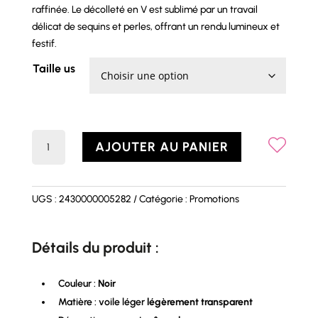
raffinée. Le décolleté en V est sublimé par un travail
délicat de sequins et perles, offrant un rendu lumineux et
festif.
Taille us
quantité
AJOUTER AU PANIER
de
Top
BRITNEY
UGS :
2430000005282
Catégorie :
Promotions
Détails du produit :
Couleur :
Noir
Matière : voile léger
légèrement transparent