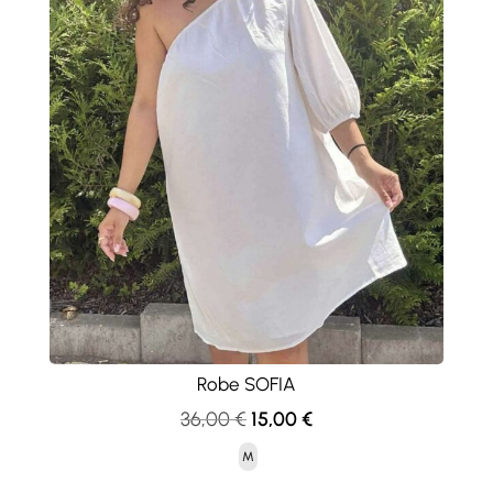
Robe SOFIA
Le
Le
36,00
€
15,00
€
prix
prix
M
initial
actuel