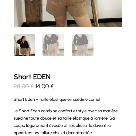
Short EDEN
Le
Le
28,00
€
14,00
€
prix
prix
Short Eden – taille élastique en suédine camel
initial
actuel
était :
est :
Le Short Eden combine confort et style avec sa matière
28,00 €.
14,00 €.
suédine toute douce et sa taille élastique à l’arrière. Sa
coupe légèrement évasée et ses plis sur le devant lui
apportent une allure chic et décontractée.