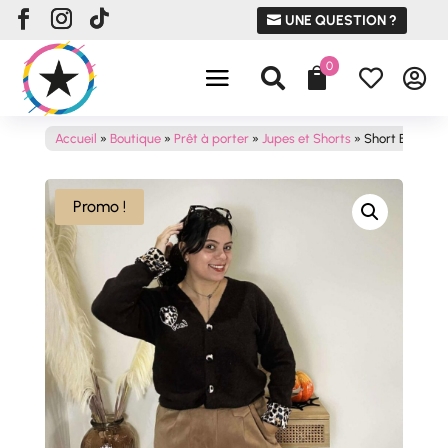
UNE QUESTION ?
0




Accueil
»
Boutique
»
Prêt à porter
»
Jupes et Shorts
»
Short EDEN
Promo !