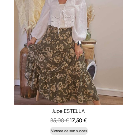
Jupe ESTELLA
Le
Le
35,00
€
17,50
€
prix
prix
Victime de son succès
initial
actuel