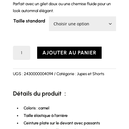
Parfait avec un gilet doux ou une chemise fluide pour un
look automnal élégant.
Taille standard
quantité
AJOUTER AU PANIER
de
Short
EDEN
UGS :
2430000004094
Catégorie :
Jupes et Shorts
Détails du produit :
Coloris : camel
Taille élastique à l’arrière
Ceinture plate sur le devant avec passants