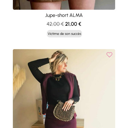
Jupe-short ALMA
Le
Le
42,00
€
21,00
€
prix
prix
Victime de son succès
initial
actuel
était :
est :
42,00 €.
21,00 €.