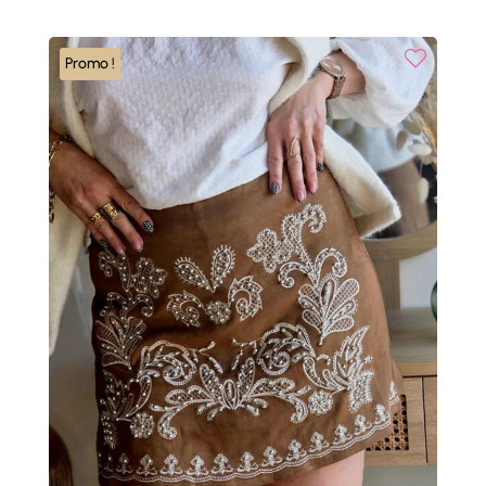
était :
est :
35,00 €.
17,50 €.
Promo !