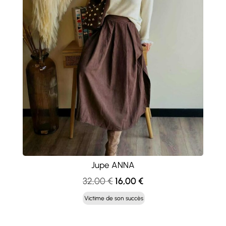
Jupe ANNA
Le
Le
32,00
€
16,00
€
prix
prix
Victime de son succès
initial
actuel
était :
est :