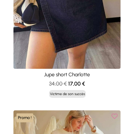
Jupe short Charlotte
Le
Le
34,00
€
17,00
€
prix
prix
Victime de son succès
initial
actuel
était :
est :
34,00 €.
17,00 €.
Promo !