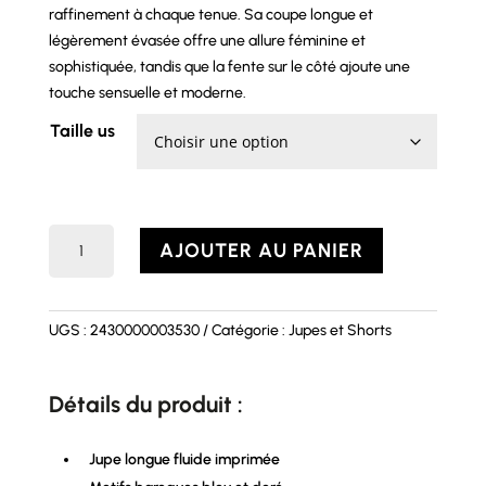
raffinement à chaque tenue. Sa coupe longue et
légèrement évasée offre une allure féminine et
sophistiquée, tandis que la fente sur le côté ajoute une
touche sensuelle et moderne.
Taille us
quantité
AJOUTER AU PANIER
de
Jupe
CELESTE
UGS :
2430000003530
Catégorie :
Jupes et Shorts
Détails du produit :
Jupe longue fluide imprimée