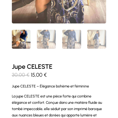
Jupe CELESTE
Le
Le
30,00
€
15,00
€
prix
prix
Jupe CELESTE – Élégance bohème et féminine
initial
actuel
était :
est :
La jupe CELESTE est une pièce forte qui combine
30,00 €.
15,00 €.
élégance et confort. Conçue dans une matière fluide au
tombé impeccable, elle séduit par son imprimé baroque
aux nuances bleues et dorées qui apporte lumière et