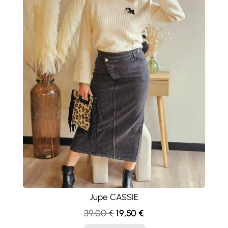
Jupe CASSIE
Le
Le
39,00
€
19,50
€
prix
prix