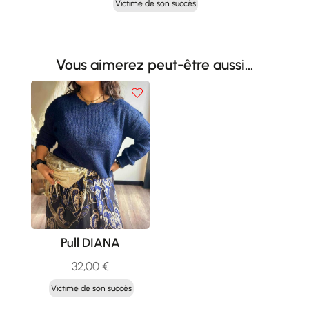
Victime de son succès
initial
actuel
était :
est :
39,00 €.
19,50 €.
Vous aimerez peut-être aussi…
Pull DIANA
32,00
€
Victime de son succès