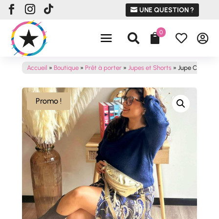
UNE QUESTION ?
0




Accueil
»
Boutique
»
Prêt à porter
»
Jupes et Shorts
»
Jupe CELESTE
Promo !