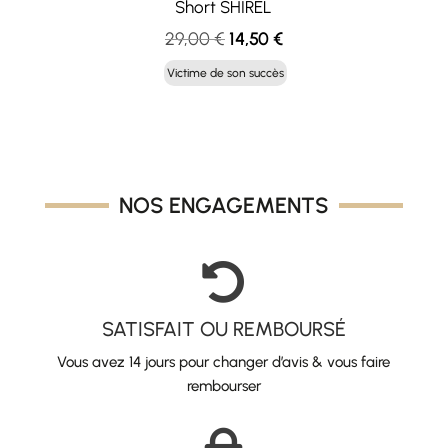
Short SHIREL
Le
Le
29,00
€
14,50
€
prix
prix
Victime de son succès
initial
actuel
était :
est :
29,00 €.
14,50 €.
NOS ENGAGEMENTS

SATISFAIT OU REMBOURSÉ
Vous avez 14 jours pour changer d’avis & vous faire
rembourser