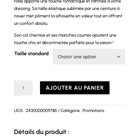
robe apporte une touche romantique et raffinée à votre
dressing. Sa taille élastique sublimée par une ceinture à
nouer met joliment la silhouette en valeur tout en offrant
un confort absolu.
Son col chemise et ses manches courtes ajoutent une
touche chic et décontractée parfaite pour la saison !
Taille standard
quantité
AJOUTER AU PANIER
de
Robe
DALILA
UGS :
2430000009785
Catégorie :
Promotions
Détails du produit :