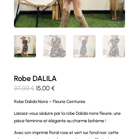
Robe DALILA
Le
Le
37,00
€
15,00
€
prix
prix
Robe Dalida Noire – Fleurie Ceinturée
initial
actuel
était :
est :
Laissez-vous séduire par la robe Dalida noire fleurie, une
37,00 €.
15,00 €.
pièce féminine et élégante au charme bohème !
Avec son imprimé floral rose et vert sur fond noir, cette