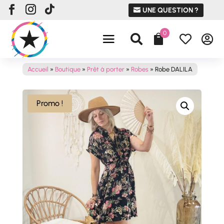
UNE QUESTION ?
0




Accueil
»
Boutique
»
Prêt à porter
»
Robes
»
Robe DALILA
Promo !