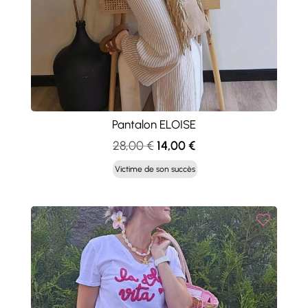
Pantalon ELOISE
Le
Le
28,00
€
14,00
€
prix
prix
Victime de son succès
initial
actuel
était :
est :
28,00 €.
14,00 €.