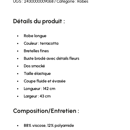
UGS :
2430000009068
Catégorie :
Robes
Détails du produit :
Robe longue
Couleur : terracotta
Bretelles fines
Buste brodé avec détails fleurs
Dos smocké
Taille élastique
Coupe fluide et évasée
Longueur : 142 cm
Largeur : 43 cm
Composition/Entretien :
88% viscose, 12% polyamide