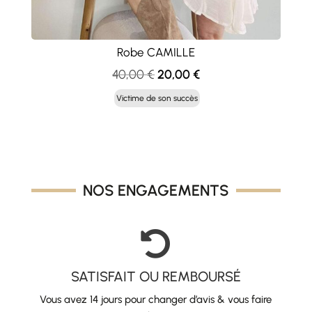
Robe CAMILLE
Le
Le
40,00
€
20,00
€
prix
prix
Victime de son succès
initial
actuel
était :
est :
40,00 €.
20,00 €.
NOS ENGAGEMENTS

SATISFAIT OU REMBOURSÉ
Vous avez 14 jours pour changer d’avis & vous faire