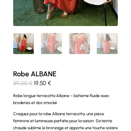
Robe ALBANE
Le
Le
39,00
€
19,50
€
prix
prix
Robe longue terracotta Albane – bohème fluide avec
initial
actuel
broderies et dos smocké
était :
est :
39,00 €.
19,50 €.
Craquez pour la robe Albane terracotta, une pièce
féminine et lumineuse parfaite pour la saison. Sa teinte
chaude sublime le bronzage et apporte une touche solaire