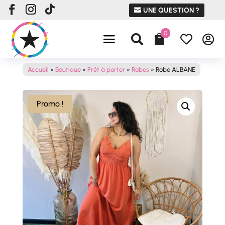
UNE QUESTION ?
0




Accueil
»
Boutique
»
Prêt à porter
»
Robes
»
Robe ALBANE
Promo !