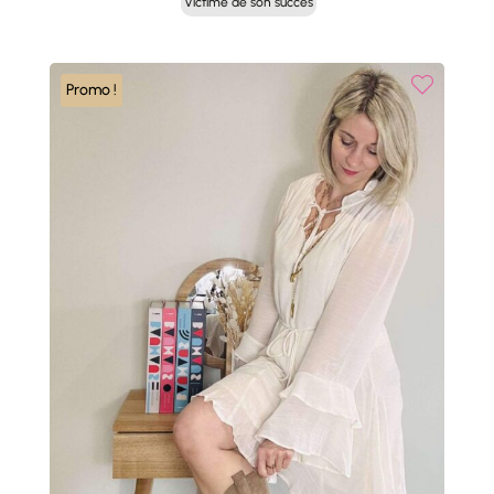
Victime de son succès
initial
actuel
était :
est :
54,00 €.
27,00 €.
Promo !