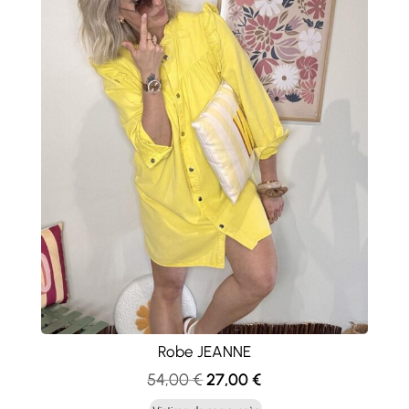
Robe JEANNE
Le
Le
54,00
€
27,00
€
prix
prix