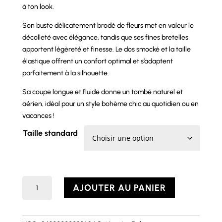
à ton look.
Son buste délicatement brodé de fleurs met en valeur le
décolleté avec élégance, tandis que ses fines bretelles
apportent légèreté et finesse. Le dos smocké et la taille
élastique offrent un confort optimal et s’adaptent
parfaitement à la silhouette.
Sa coupe longue et fluide donne un tombé naturel et
aérien, idéal pour un style bohème chic au quotidien ou en
vacances !
Taille standard
quantité
AJOUTER AU PANIER
de
Robe
ALBANE