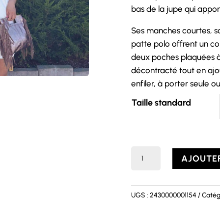
bas de la jupe qui app
Ses manches courtes, s
patte polo offrent un con
deux poches plaquées à 
décontracté tout en ajou
enfiler, à porter seule ou
Taille standard
quantité
AJOUTER
de
Robe
MELLY
UGS :
2430000001154
Catég