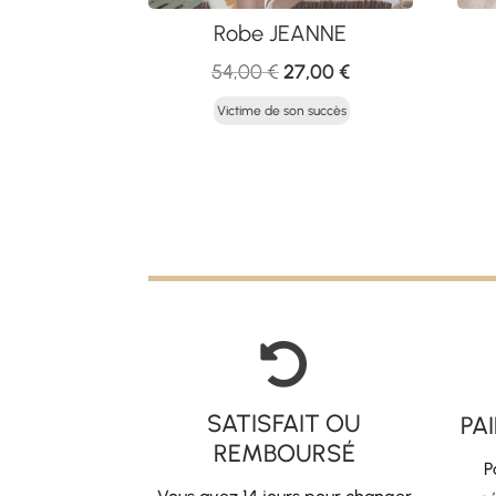
Robe JEANNE
Le
Le
54,00
€
27,00
€
prix
prix
Victime de son succès
initial
actuel
était :
est :
54,00 €.
27,00 €.

SATISFAIT OU
PA
REMBOURSÉ
P