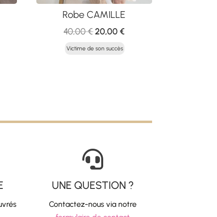
Robe CAMILLE
Le
Le
40,00
€
20,00
€
prix
prix
Victime de son succès
initial
actuel
était :
est :
40,00 €.
20,00 €.

E
UNE QUESTION ?
uvrés
Contactez-nous via notre