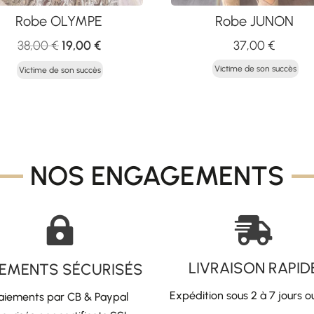
Robe OLYMPE
Robe JUNON
Le
Le
38,00
€
19,00
€
37,00
€
prix
prix
Victime de son succès
Victime de son succès
initial
actuel
était :
est :
38,00 €.
19,00 €.
NOS ENGAGEMENTS


LIVRAISON RAPID
IEMENTS SÉCURISÉS
Expédition sous 2 à 7 jours o
aiements par CB & Paypal