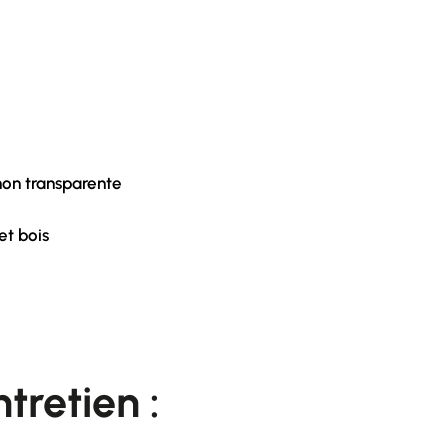
 non transparente
et bois
tretien :