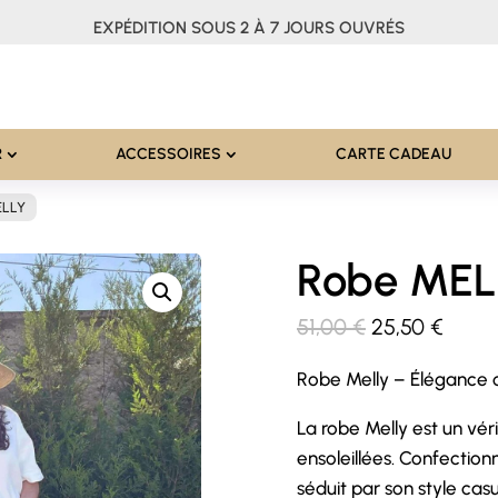
EXPÉDITION SOUS 2 À 7 JOURS OUVRÉS
R
ACCESSOIRES
CARTE CADEAU
ELLY
Robe MEL
Le
Le
51,00
€
25,50
€
prix
prix
Robe Melly – Élégance c
initial
actue
était :
est :
La robe Melly est un vé
51,00 €.
25,50
ensoleillées. Confection
séduit par son style casu