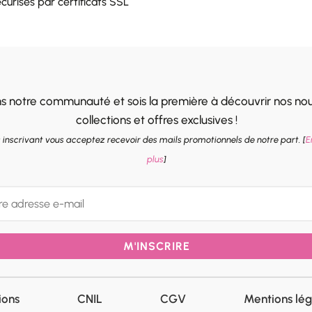
curisés par certificats SSL
ns notre communauté et sois la première à découvrir nos nou
collections et offres exclusives !
 inscrivant vous acceptez recevoir des mails promotionnels de notre part. [
E
plus
]
M'INSCRIRE
ions
CNIL
CGV
Mentions lég