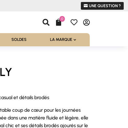
UNE QUESTION ?
0




SOLDES
LA MARQUE
LY
asual et détails brodés
l
ritable coup de cœur pour les journées
 €.
née dans une matière fluide et légère, elle
al chic et ses détails brodés ajourés sur le