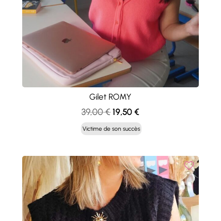
Gilet ROMY
Le
Le
39,00
€
19,50
€
prix
prix
Victime de son succès
initial
actuel
était :
est :
39,00 €.
19,50 €.