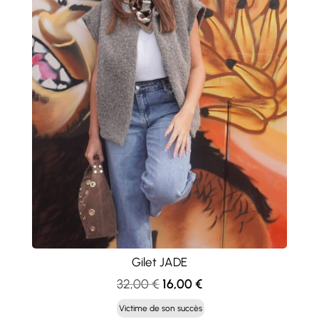
Gilet JADE
Le
Le
32,00
€
16,00
€
prix
prix
Victime de son succès