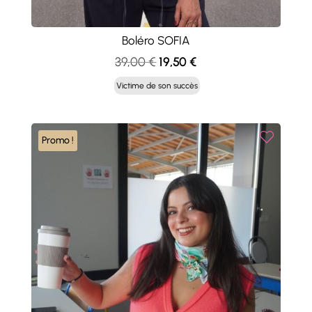
Boléro SOFIA
Le
Le
39,00
€
19,50
€
prix
prix
Victime de son succès
initial
actuel
était :
est :
39,00 €.
19,50 €.
Promo !