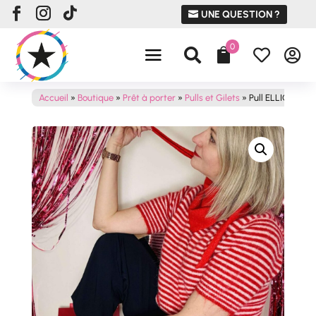
UNE QUESTION ?
0




Accueil
»
Boutique
»
Prêt à porter
»
Pulls et Gilets
»
Pull ELLIO