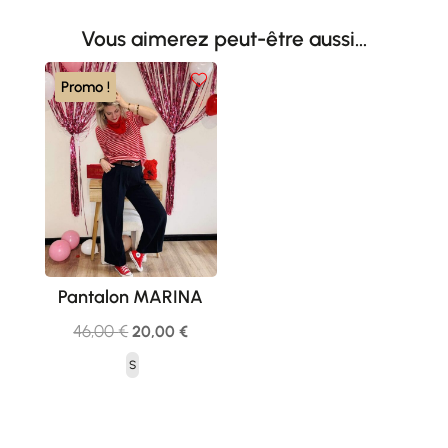
Vous aimerez peut-être aussi…
Promo !
Pantalon MARINA
Le
Le
46,00
€
20,00
€
prix
prix
S
initial
actuel
était :
est :
46,00 €.
20,00 €.