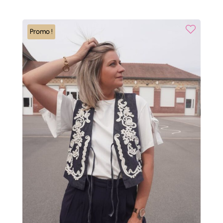
initial
actuel
était :
est :
32,00 €.
16,00 €.
Promo !