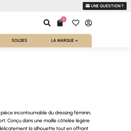
UNE QUESTION ?
0




SOLDES
LA MARQUE
l
e pièce incontournable du dressing féminin,
 €.
ort. Conçu dans une maille côtelée légère
délicatement la silhouette tout en offrant