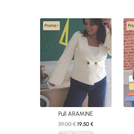
Promo !
Pr
Pull ARAMINE
Le
Le
39,00
€
19,50
€
prix
prix