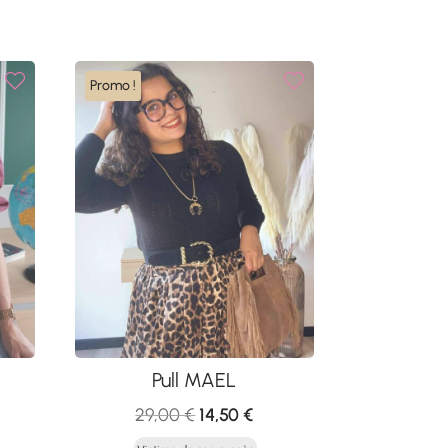
Promo !
Pull MAEL
Le
Le
29,00
€
14,50
€
x
prix
prix