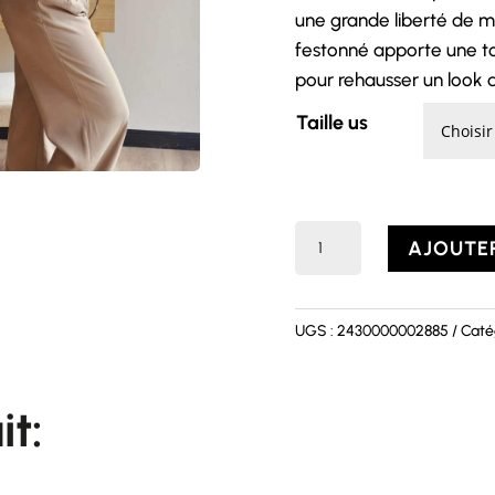
une grande liberté de 
festonné apporte une tou
pour rehausser un look 
Taille us
quantité
AJOUTER
de
Pull
Lesly
UGS :
2430000002885
Caté
it: