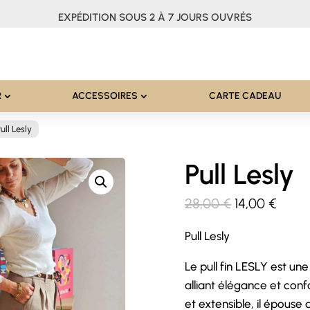
EXPÉDITION SOUS 2 À 7 JOURS OUVRÉS
R
ACCESSOIRES
CARTE CADEAU
ull Lesly
Pull Lesly
Le
Le
28,00
€
14,00
€
prix
prix
Pull Lesly
initial
actue
était :
est :
Le pull fin LESLY est un
28,00 €.
14,00
alliant élégance et conf
et extensible, il épouse 