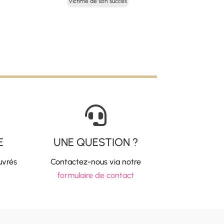
Victime de son succès
uel
initial
actuel
 :
était :
est :
50 €.
29,00 €.
14,50 €.

E
UNE QUESTION ?
uvrés
Contactez-nous via notre
formulaire de contact