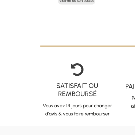
Victime de son succès
initial
actuel
était :
est :
39,00 €.
19,50 €.

SATISFAIT OU
PA
REMBOURSÉ
P
Vous avez 14 jours pour changer
sé
d’avis & vous faire rembourser