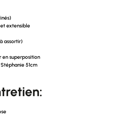
finés)
 et extensible
à assortir)
er en superposition
e Stéphanie 51cm
tretien:
ose