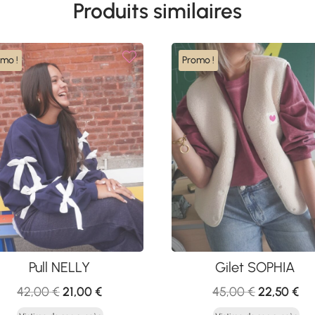
Produits similaires
omo !
Promo !
Pull NELLY
Gilet SOPHIA
Le
Le
Le
Le
42,00
€
21,00
€
45,00
€
22,50
€
prix
prix
prix
pri