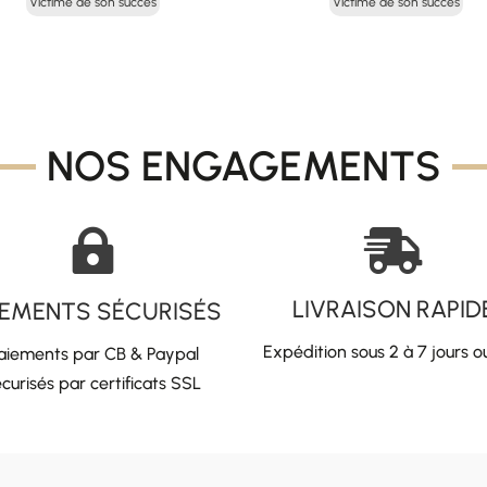
Victime de son succès
Victime de son succès
initial
actuel
initial
act
était :
est :
était :
est
42,00 €.
21,00 €.
45,00 €.
22,
NOS ENGAGEMENTS


LIVRAISON RAPID
IEMENTS SÉCURISÉS
Expédition sous 2 à 7 jours o
aiements par CB & Paypal
curisés par certificats SSL