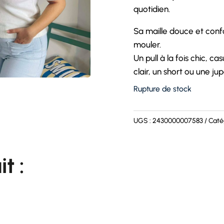
quotidien.
Sa maille douce et confo
mouler.
Un pull à la fois chic, c
clair, un short ou une jup
Rupture de stock
UGS :
2430000007583
Caté
t :