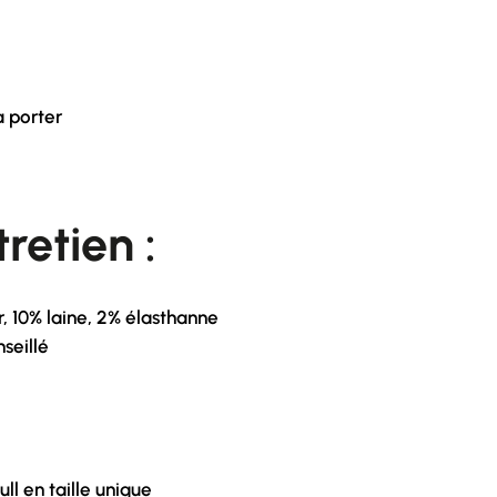
à porter
retien :
, 10% laine, 2% élasthanne
seillé
ll en taille unique