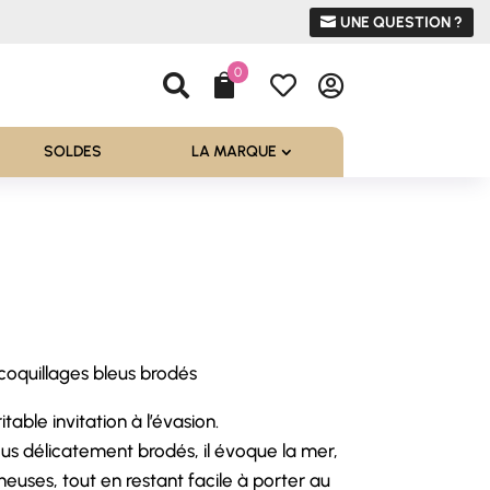
UNE QUESTION ?
0




SOLDES
LA MARQUE
 coquillages bleus brodés
table invitation à l’évasion.
us délicatement brodés, il évoque la mer,
ineuses, tout en restant facile à porter au