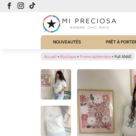
NOUVEAUTÉS
PRÊT À PORTE
Accueil
»
Boutique
»
Promo éphémère
»
Pull ANAE