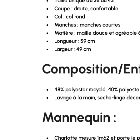
Taille
unique du 36 au 42
Coupe : droite, confortable
Col : col rond
Manches : manches courtes
Matière : maille douce et agréable 
Longueur : 59 cm
Largeur : 49 cm
Composition/Ent
48% polyester recyclé, 40% polyester
Lavage à la main, sèche-linge décon
Mannequin :
Charlotte mesure 1m62 et porte le pu