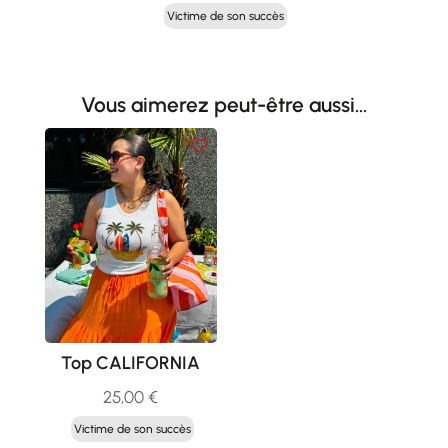
prix
prix
Victime de son succès
initial
actuel
était :
est :
40,00 €.
20,00 €.
Vous aimerez peut-être aussi…
Top CALIFORNIA
25,00
€
Victime de son succès