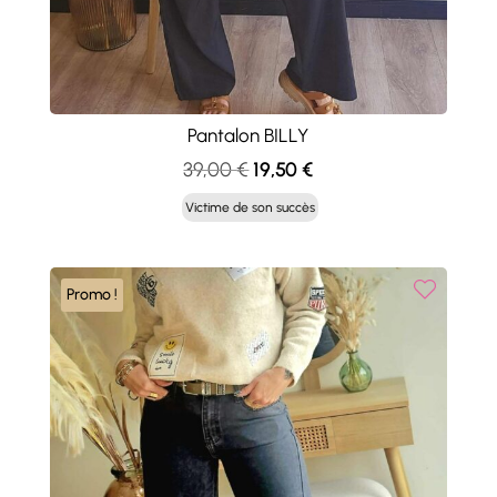
Pantalon BILLY
Le
Le
39,00
€
19,50
€
prix
prix
Victime de son succès
initial
actuel
était :
est :
39,00 €.
19,50 €.
Promo !