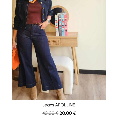
Jeans APOLLINE
Le
Le
40,00
€
20,00
€