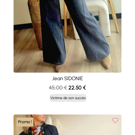
Jean SIDONIE
Le
Le
45,00
€
22,50
€
prix
prix
Victime de son succès
initial
actuel
était :
est :
45,00 €.
22,50 €.
Promo !