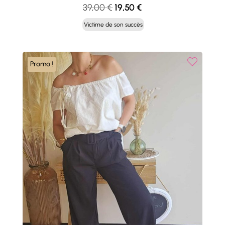
Le
Le
39,00
€
19,50
€
prix
prix
Victime de son succès
initial
actuel
était :
est :
39,00 €.
19,50 €.
Promo !