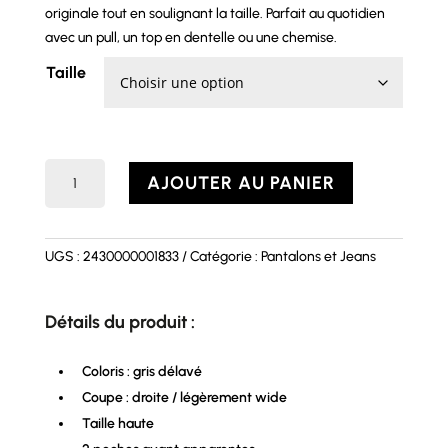
originale tout en soulignant la taille. Parfait au quotidien
avec un pull, un top en dentelle ou une chemise.
Taille
quantité
AJOUTER AU PANIER
de
Jean
ELENA
UGS :
2430000001833
Catégorie :
Pantalons et Jeans
Détails du produit :
Coloris : gris délavé
Coupe : droite / légèrement wide
Taille haute