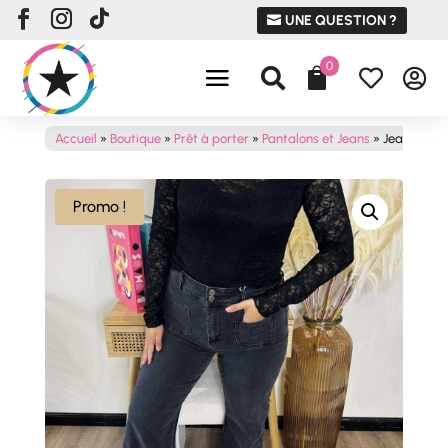
UNE QUESTION ?
0




Accueil
»
Boutique
»
Prêt à porter
»
Pantalons et Jeans
»
Jean ELEN
Promo !