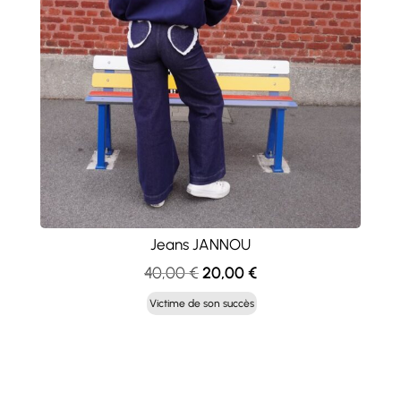
Jeans JANNOU
Le
Le
40,00
€
20,00
€
prix
prix
Victime de son succès
initial
actuel
était :
est :
40,00 €.
20,00 €.