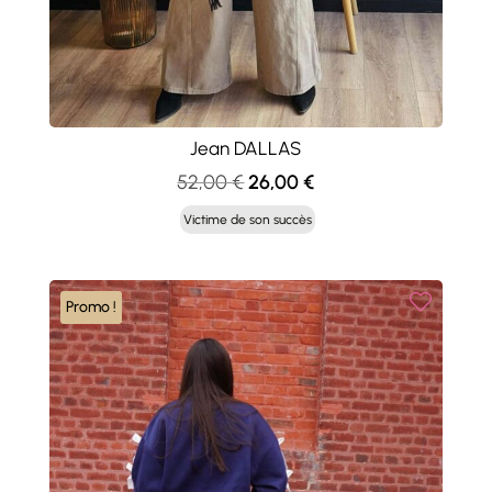
Jean DALLAS
Le
Le
52,00
€
26,00
€
prix
prix
Victime de son succès
initial
actuel
était :
est :
52,00 €.
26,00 €.
Promo !