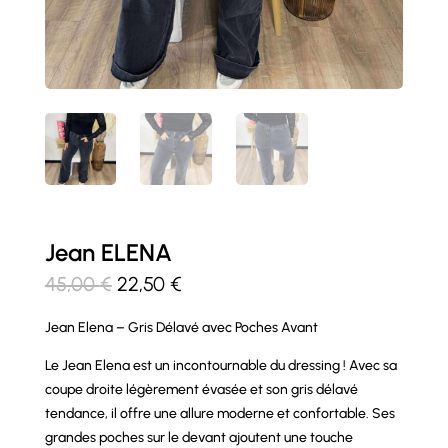
Jean ELENA
Le
Le
45,00
€
22,50
€
prix
prix
Jean Elena – Gris Délavé avec Poches Avant
initial
actuel
était :
est :
Le Jean Elena est un incontournable du dressing ! Avec sa
45,00 €.
22,50 €.
coupe droite légèrement évasée et son gris délavé
tendance, il offre une allure moderne et confortable. Ses
grandes poches sur le devant ajoutent une touche