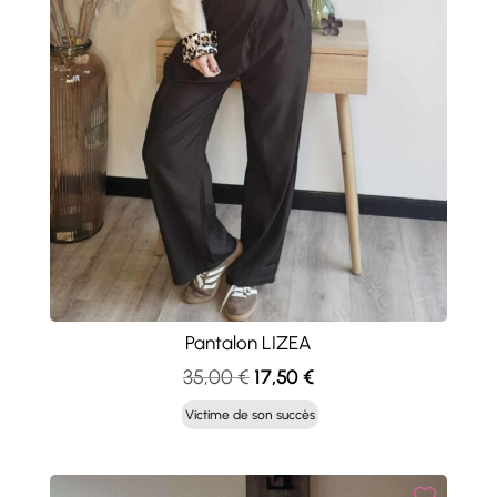
Pantalon LIZEA
Le
Le
35,00
€
17,50
€
prix
prix
Victime de son succès
initial
actuel
était :
est :
35,00 €.
17,50 €.