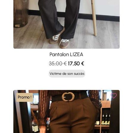
Pantalon LIZEA
Le
Le
35,00
€
17,50
€
prix
prix
Victime de son succès
initial
actuel
était :
est :
35,00 €.
17,50 €.
Promo !