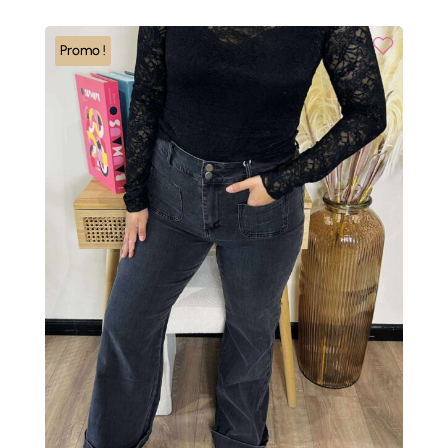
était :
est :
45,00 €.
22,50 €.
Promo !