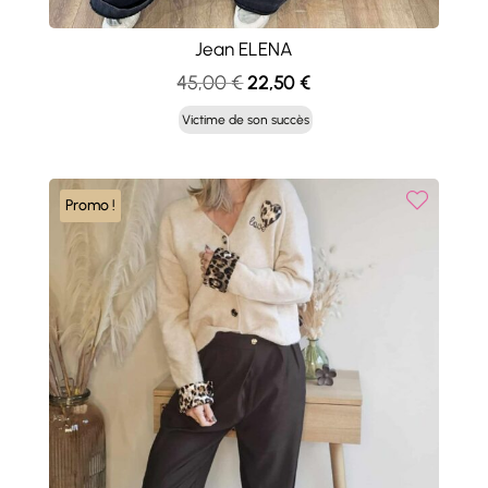
Jean ELENA
Le
Le
45,00
€
22,50
€
prix
prix
Victime de son succès
initial
actuel
était :
est :
45,00 €.
22,50 €.
Promo !