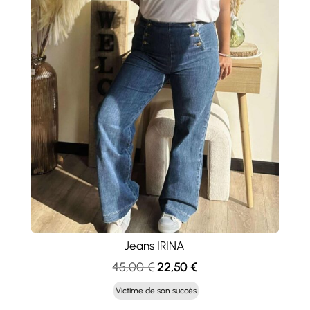
Jeans IRINA
Le
Le
45,00
€
22,50
€
prix
prix
Victime de son succès
initial
actuel