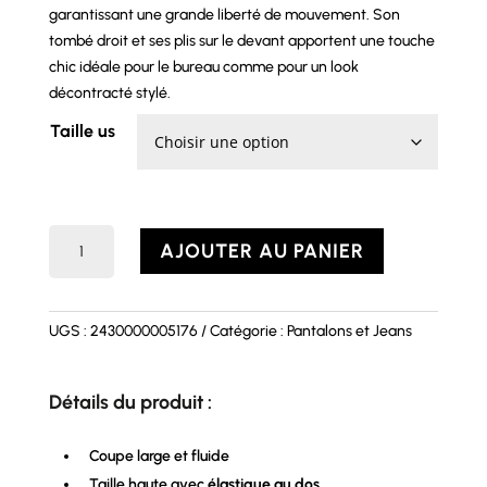
garantissant une grande liberté de mouvement. Son
tombé droit et ses plis sur le devant apportent une touche
chic idéale pour le bureau comme pour un look
décontracté stylé.
Taille us
quantité
AJOUTER AU PANIER
de
Pantalon
ESTELLE
UGS :
2430000005176
Catégorie :
Pantalons et Jeans
Détails du produit :
Coupe large et fluide
Taille haute avec
élastique au dos