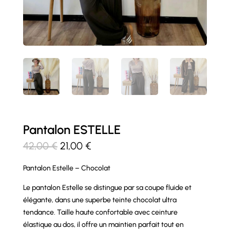
Pantalon ESTELLE
Le
Le
42,00
€
21,00
€
prix
prix
Pantalon Estelle – Chocolat
initial
actuel
était :
est :
Le pantalon Estelle se distingue par sa coupe fluide et
42,00 €.
21,00 €.
élégante, dans une superbe teinte chocolat ultra
tendance. Taille haute confortable avec ceinture
élastique au dos, il offre un maintien parfait tout en