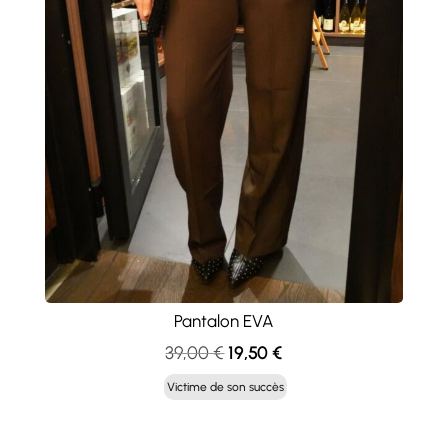
Pantalon EVA
Le
Le
39,00
€
19,50
€
prix
prix
Victime de son succès
initial
actuel
était :
est :