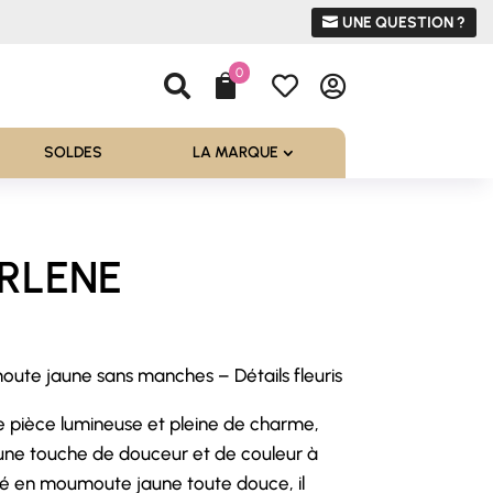
UNE QUESTION ?
0




SOLDES
LA MARQUE
ARLENE
ute jaune sans manches – Détails fleuris
l
ne pièce lumineuse et pleine de charme,
€.
une touche de douceur et de couleur à
né en moumoute jaune toute douce, il