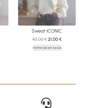
Sweat ICONIC
Le
Le
42,00
€
21,00
€
x
prix
prix
Victime de son succès
uel
initial
actuel
:
était :
est :
50 €.
42,00 €.
21,00 €.
