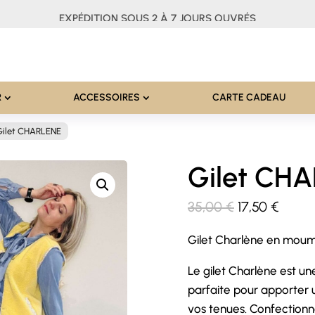
EXPÉDITION SOUS 2 À 7 JOURS OUVRÉS
R
ACCESSOIRES
CARTE CADEAU
Gilet CHARLENE
Gilet CH
Le
Le
35,00
€
17,50
€
prix
prix
Gilet Charlène en moumo
initial
actue
était :
est :
Le gilet Charlène est u
35,00 €.
17,50 
parfaite pour apporter 
vos tenues. Confection