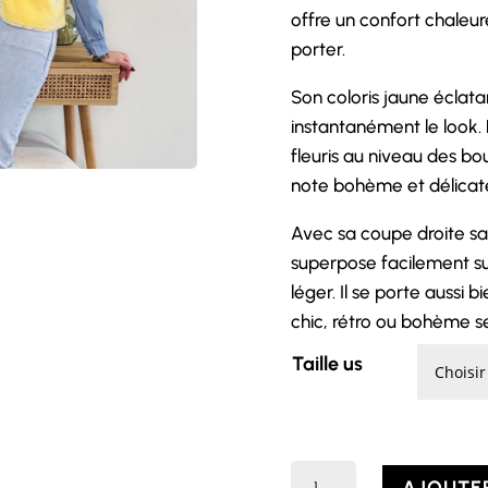
offre un confort chaleur
porter.
Son coloris jaune éclatant,
instantanément le look. L
fleuris au niveau des b
note bohème et délicate
Avec sa coupe droite sa
superpose facilement su
léger. Il se porte aussi 
chic, rétro ou bohème se
Taille us
quantité
AJOUTER