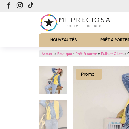
NOUVEAUTÉS
PRÊT À PORTE
Accueil
»
Boutique
»
Prêt à porter
»
Pulls et Gilets
»
Promo !