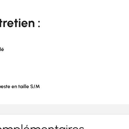
retien :
lé
este en taille S/M