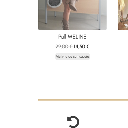
Pull MELINE
Le
Le
29,00
€
14,50
€
prix
prix
Victime de son succès
initial
actuel
était :
est :
29,00 €.
14,50 €.
