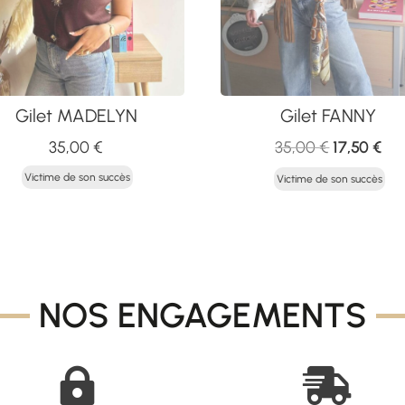
Gilet MADELYN
Gilet FANNY
Le
Le
35,00
€
35,00
€
17,50
€
prix
pri
Victime de son succès
Victime de son succès
initial
act
était :
est 
35,00 €.
17,
NOS ENGAGEMENTS

