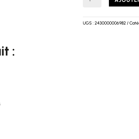
de
Gilet
CHARLENE
UGS :
2430000006982
Caté
it :
s