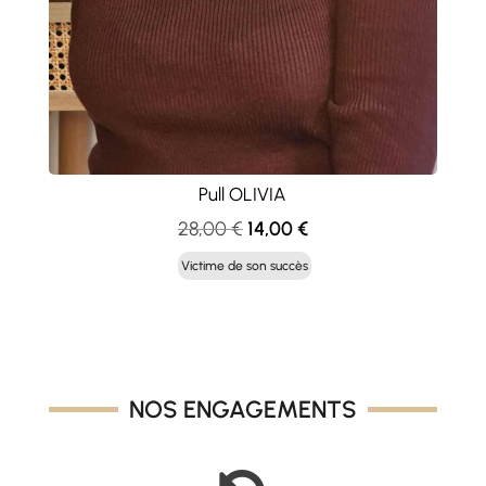
Pull OLIVIA
Le
Le
28,00
€
14,00
€
prix
prix
Victime de son succès
initial
actuel
était :
est :
28,00 €.
14,00 €.
NOS ENGAGEMENTS