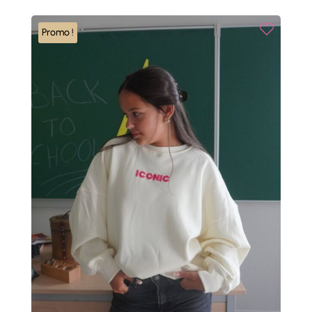
était :
est :
45,00 €.
22,50 €.
Promo !