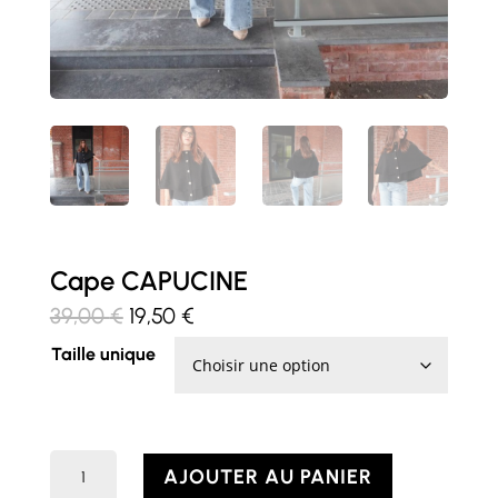
Cape CAPUCINE
Le
Le
39,00
€
19,50
€
prix
prix
Taille unique
initial
actuel
était :
est :
39,00 €.
19,50 €.
quantité
AJOUTER AU PANIER
de