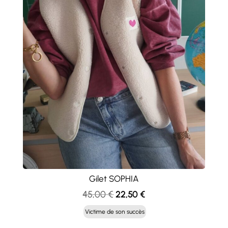
Gilet SOPHIA
Le
Le
45,00
€
22,50
€
prix
prix
Victime de son succès
initial
actuel