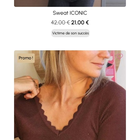
Sweat ICONIC
Le
Le
42,00
€
21,00
€
prix
prix
Victime de son succès
initial
actuel
était :
est :
42,00 €.
21,00 €.
Promo !