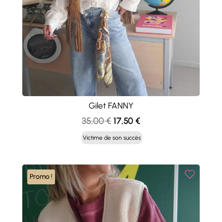
Gilet FANNY
Le
Le
35,00
€
17,50
€
prix
prix
Victime de son succès
initial
actuel
était :
est :
35,00 €.
17,50 €.
Promo !