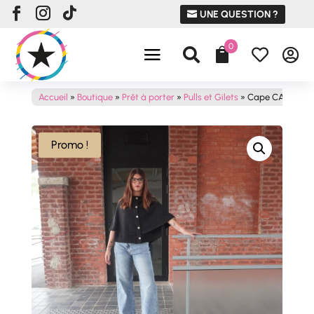
UNE QUESTION ?
0




Accueil
»
Boutique
»
Prêt à porter
»
Pulls et Gilets
»
Cape CAPUCIN
Promo !