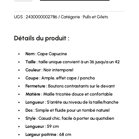
Cape
CAPUCINE
UGS :
2430000002786
Catégorie :
Pulls et Gilets
Détails du produit :
Nom :
Cape Capucine
Taille :
taille unique convient à un 36 jusqu’a un 42
Couleur :
Noir intemporel
Coupe :
Ample, effet cape / poncho
Fermeture :
Boutons contrastants sur le devant
Matière :
Maille tricotée douce et confortable
Longueur :
S’arrête au niveau de la taille/hanche
Dos :
Simple et fluide pour un tombé naturel
Style :
Casual chic, facile à porter au quotidien
Longueur :
59 cm
Largeur poitrine :
68 cm