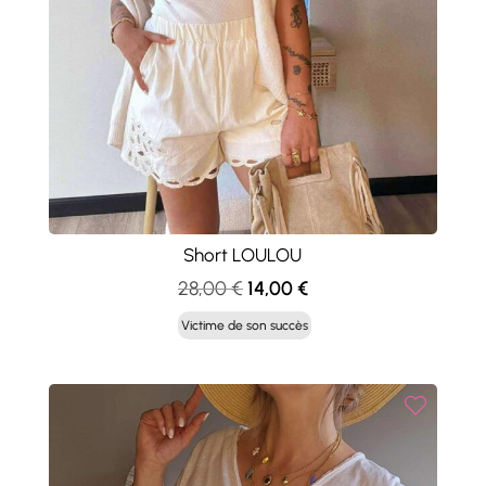
Short LOULOU
Le
Le
28,00
€
14,00
€
prix
prix
Victime de son succès
initial
actuel
était :
est :
28,00 €.
14,00 €.