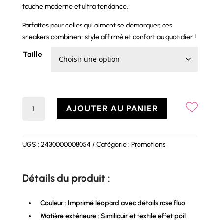
touche moderne et ultra tendance.
Parfaites pour celles qui aiment se démarquer, ces
sneakers combinent style affirmé et confort au quotidien !
Taille
quantité
AJOUTER AU PANIER
de
Basket
PANTHERE
UGS :
2430000008054
Catégorie :
Promotions
Détails du produit :
Couleur : Imprimé léopard avec détails rose fluo
Matière extérieure : Similicuir et textile effet poil