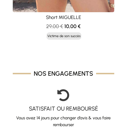
Short MIGUELLE
Le
Le
29,00
€
10,00
€
prix
prix
Victime de son succès
initial
actuel
était :
est :
29,00 €.
10,00 €.
NOS ENGAGEMENTS

SATISFAIT OU REMBOURSÉ
Vous avez 14 jours pour changer d’avis & vous faire
rembourser