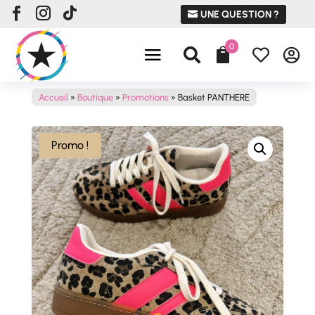
UNE QUESTION ?
0




Accueil
»
Boutique
»
Promotions
»
Basket PANTHERE
Promo !