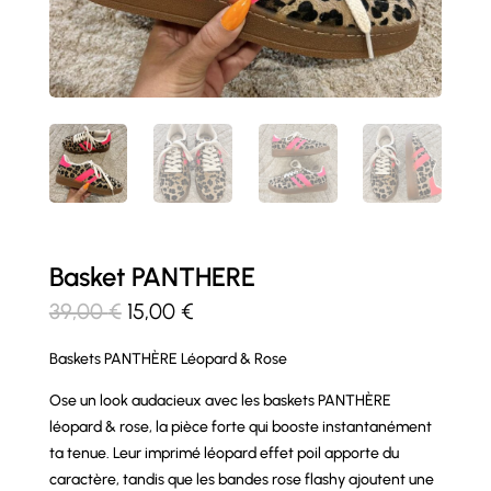
Basket PANTHERE
Le
Le
39,00
€
15,00
€
prix
prix
Baskets PANTHÈRE Léopard & Rose
initial
actuel
était :
est :
Ose un look audacieux avec les baskets PANTHÈRE
39,00 €.
15,00 €.
léopard & rose, la pièce forte qui booste instantanément
ta tenue. Leur imprimé léopard effet poil apporte du
caractère, tandis que les bandes rose flashy ajoutent une