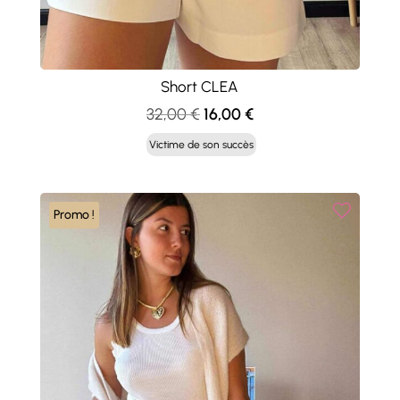
Short CLEA
Le
Le
32,00
€
16,00
€
prix
prix
Victime de son succès
initial
actuel
était :
est :
32,00 €.
16,00 €.
Promo !