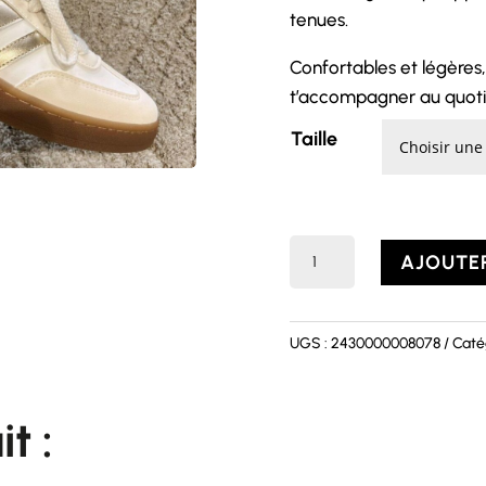
tenues.
Confortables et légères,
t’accompagner au quotidi
Taille
quantité
AJOUTER
de
Basket
MILA
UGS :
2430000008078
Caté
t :