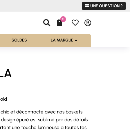
UNE QUESTION ?
0




SOLDES
LA MARQUE
ILA
old
l
s chic et décontracté avec nos baskets
€.
 design épuré est sublimé par des détails
rtent une touche lumineuse à toutes tes