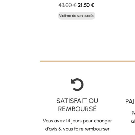
Le
Le
43,00
€
21,50
€
prix
prix
Victime de son succès
initial
actuel
était :
est :
43,00 €.
21,50 €.

SATISFAIT OU
PA
REMBOURSÉ
P
Vous avez 14 jours pour changer
sé
d’avis & vous faire rembourser