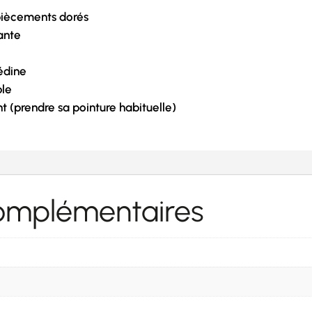
piècements dorés
ante
uédine
ble
t (prendre sa pointure habituelle)
complémentaires