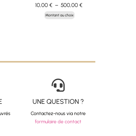
Plage
10,00
€
–
500,00
€
x
de
Montant au choix
uel
prix :
:
10,00 €
00 €.
à
500,00 €

E
UNE QUESTION ?
uvrés
Contactez-nous via notre
formulaire de contact