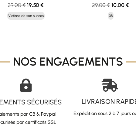
Le
Le
Le
Le
39,00
€
19,50
€
29,00
€
10,00
€
prix
prix
prix
pri
Victime de son succès
38
initial
actuel
initial
act
était :
est :
était :
est 
39,00 €.
19,50 €.
29,00 €.
10,
NOS ENGAGEMENTS


LIVRAISON RAPID
IEMENTS SÉCURISÉS
Expédition sous 2 à 7 jours o
aiements par CB & Paypal
curisés par certificats SSL