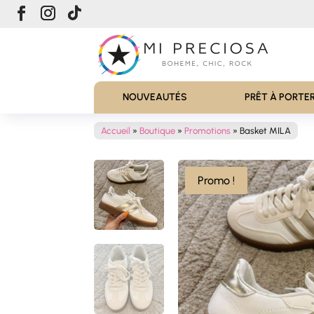
NOUVEAUTÉS
PRÊT À PORTE
Accueil
»
Boutique
»
Promotions
»
Basket MILA
Promo !