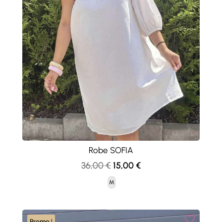
Robe SOFIA
Le
Le
36,00
€
15,00
€
prix
prix
M
initial
actuel
était :
est :
36,00 €.
15,00 €.
Promo !