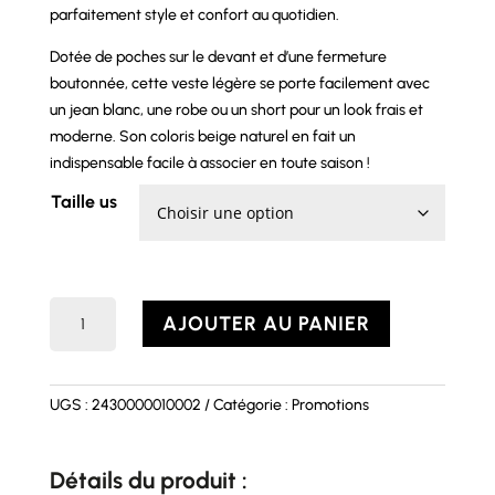
parfaitement style et confort au quotidien.
Dotée de poches sur le devant et d’une fermeture
boutonnée, cette veste légère se porte facilement avec
un jean blanc, une robe ou un short pour un look frais et
moderne. Son coloris beige naturel en fait un
indispensable facile à associer en toute saison !
Taille us
quantité
AJOUTER AU PANIER
de
Veste
EMILY
UGS :
2430000010002
Catégorie :
Promotions
Détails du produit :