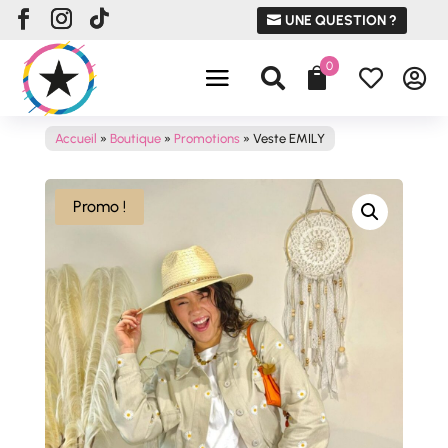
UNE QUESTION ?
0




Accueil
»
Boutique
»
Promotions
»
Veste EMILY
Promo !