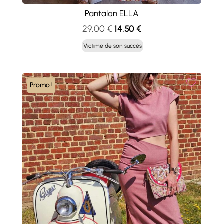
Pantalon ELLA
Le
Le
29,00
€
14,50
€
prix
prix
Victime de son succès
initial
actuel
était :
est :
29,00 €.
14,50 €.
Promo !