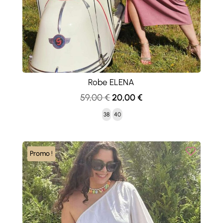
Robe ELENA
Le
Le
59,00
€
20,00
€
prix
prix
38
40
initial
actuel
était :
est :
59,00 €.
20,00 €.
Promo !