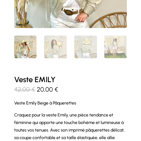
Veste EMILY
Le
Le
42,00
€
20,00
€
prix
prix
Veste Emily Beige à Pâquerettes
initial
actuel
était :
est :
Craquez pour la veste Emily, une pièce tendance et
42,00 €.
20,00 €.
féminine qui apporte une touche bohème et lumineuse à
toutes vos tenues. Avec son imprimé pâquerettes délicat,
sa coupe confortable et sa taille élastiquée, elle allie