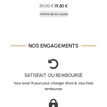
Le
Le
39,00
€
19,50
€
prix
prix
Victime de son succès
initial
actuel
était :
est :
39,00 €.
19,50 €.
NOS ENGAGEMENTS

SATISFAIT OU REMBOURSÉ
Vous avez 14 jours pour changer d’avis & vous faire
rembourser
