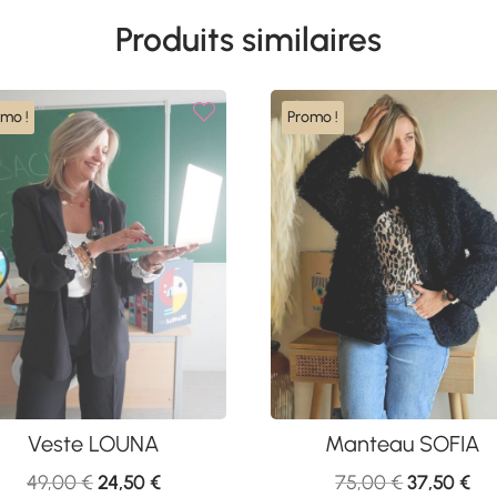
Produits similaires
omo !
Promo !
Veste LOUNA
Manteau SOFIA
Le
Le
Le
Le
49,00
€
24,50
€
75,00
€
37,50
€