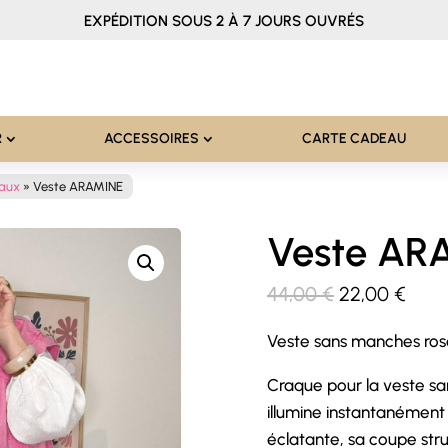
EXPÉDITION SOUS 2 À 7 JOURS OUVRÉS
R
ACCESSOIRES
CARTE CADEAU
eaux
»
Veste ARAMINE
Veste AR
Le
Le
44,00
€
22,00
€
prix
prix
Veste sans manches ro
initial
actu
était :
est :
Craque pour la veste sa
44,00 €.
22,0
illumine instantanément 
éclatante, sa coupe struc