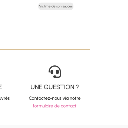
x
prix
prix
Victime de son succès
uel
initial
actuel
 :
était :
est :
50 €.
65,00 €.
32,50 €.

E
UNE QUESTION ?
uvrés
Contactez-nous via notre
formulaire de contact