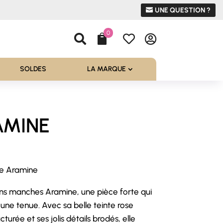
UNE QUESTION ?
0




SOLDES
LA MARQUE
AMINE
se Aramine
el
ns manches Aramine, une pièce forte qui
0 €.
une tenue. Avec sa belle teinte rose
turée et ses jolis détails brodés, elle