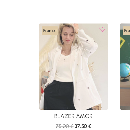
Promo !
Pr
BLAZER AMOR
Le
Le
75,00
€
37,50
€