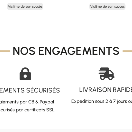
prix
prix
prix
pri
Victime de son succès
Victime de son succès
initial
actuel
initial
act
était :
est :
était :
est
49,00 €.
24,50 €.
75,00 €.
37,
NOS ENGAGEMENTS


LIVRAISON RAPID
IEMENTS SÉCURISÉS
Expédition sous 2 à 7 jours o
aiements par CB & Paypal
curisés par certificats SSL