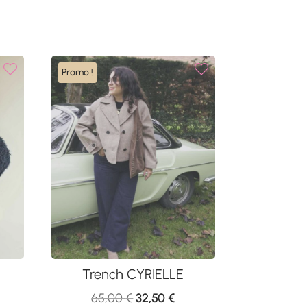
Promo !
Trench CYRIELLE
Le
Le
65,00
€
32,50
€