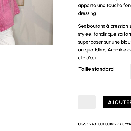
apporte une touche fémi
dressing.
Ses boutons à pression s
stylée, tandis que sa f
superposer sur une blous
au quotidien, Aramine d
clin d’œil.
Taille standard
quantité
AJOUTER
de
Veste
ARAMINE
UGS :
2430000008627
Caté