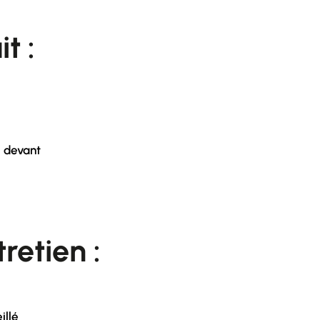
it :
e devant
retien :
illé