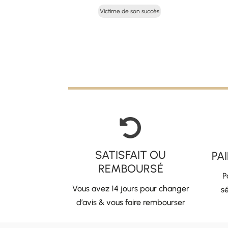
prix
prix
Victime de son succès
initial
actuel
était :
est :
75,00 €.
37,50 €.

SATISFAIT OU
PA
REMBOURSÉ
P
Vous avez 14 jours pour changer
sé
d’avis & vous faire rembourser