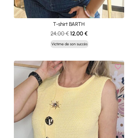
T-shirt BARTH
Le
Le
24,00
€
12,00
€
prix
prix
Victime de son succès
initial
actuel
était :
est :
24,00 €.
12,00 €.