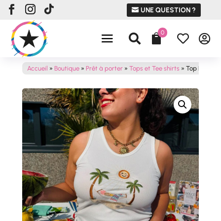
UNE QUESTION ?
0




Accueil
»
Boutique
»
Prêt à porter
»
Tops et Tee shirts
»
Top HOLIDA