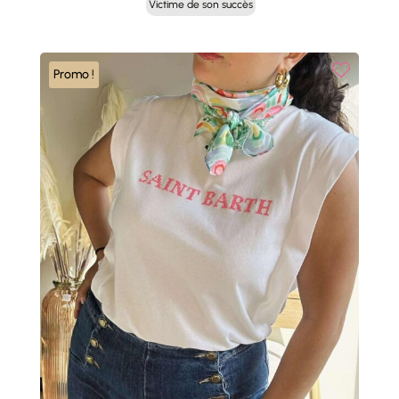
Victime de son succès
initial
actuel
était :
est :
30,00 €.
15,00 €.
Promo !