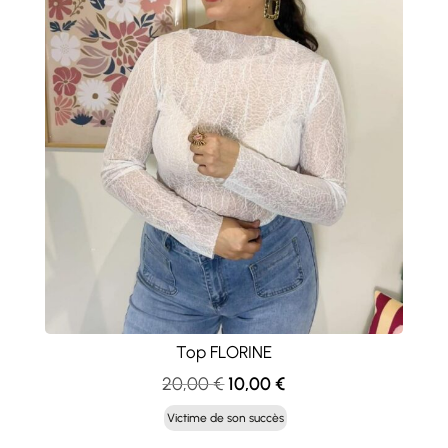
Top FLORINE
Le
Le
20,00
€
10,00
€
prix
prix
Victime de son succès
initial
actuel