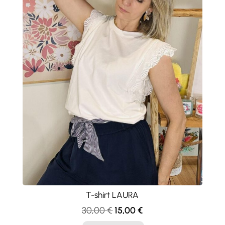
T-shirt LAURA
Le
Le
30,00
€
15,00
€
prix
prix