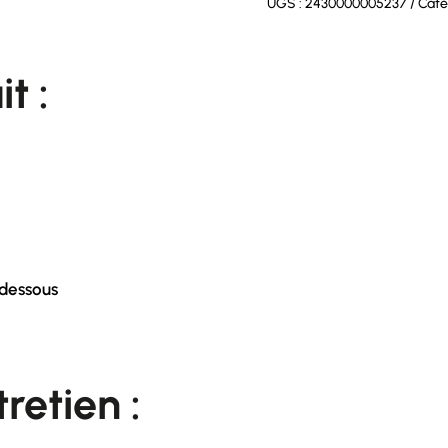
UGS :
2430000005237
Caté
t :
 dessous
retien :