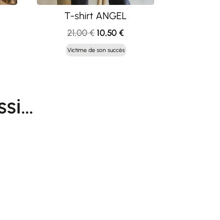
T-shirt ANGEL
Le
Le
21,00
€
10,50
€
x
prix
prix
Victime de son succès
uel
initial
actuel
:
était :
est :
00 €.
21,00 €.
10,50 €.
ssi…