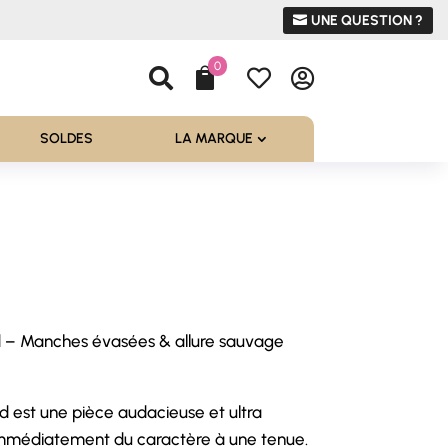
UNE QUESTION ?
0




SOLDES
LA MARQUE
d – Manches évasées & allure sauvage
l
 €.
rd est une pièce audacieuse et ultra
mmédiatement du caractère à une tenue.