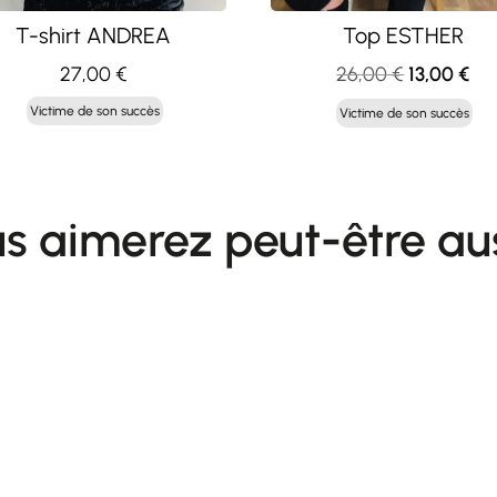
T-shirt ANDREA
Top ESTHER
Le
Le
27,00
€
26,00
€
13,00
€
prix
pri
Victime de son succès
Victime de son succès
initial
act
était :
est 
26,00 €.
13,
s aimerez peut-être au