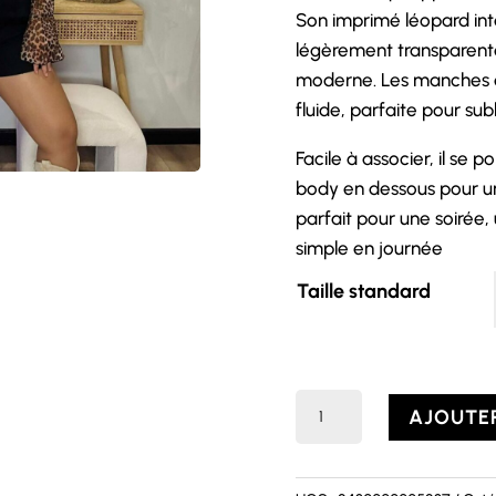
Son imprimé léopard in
légèrement transparente 
moderne. Les manches é
fluide, parfaite pour s
Facile à associer, il se
body en dessous pour un
parfait pour une soirée,
simple en journée
Taille standard
quantité
AJOUTER
de
Top
EVA