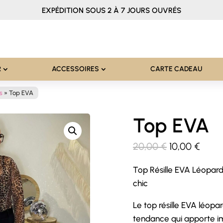
EXPÉDITION SOUS 2 À 7 JOURS OUVRÉS
R
ACCESSOIRES
CARTE CADEAU
s
»
Top EVA
Top EVA
Le
Le
20,00
€
10,00
€
prix
prix
Top Résille EVA Léopar
initial
actue
chic
était :
est :
20,00 €.
10,00
Le top résille EVA léopa
tendance qui apporte i