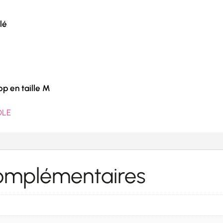
lé
op en taille M
OLE
complémentaires