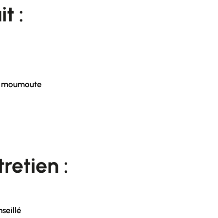
it :
fet moumoute
retien :
seillé