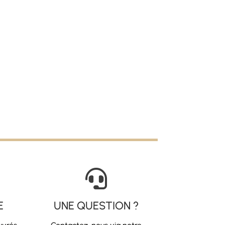

E
UNE QUESTION ?