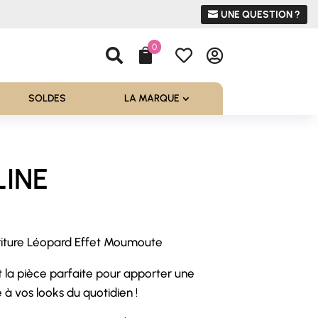
UNE QUESTION ?
0




SOLDES
LA MARQUE
LINE
Écriture Léopard Effet Moumoute
l
st la pièce parfaite pour apporter une
 €.
à vos looks du quotidien !