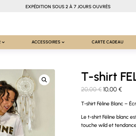
EXPÉDITION SOUS 2 À 7 JOURS OUVRÉS
R
ACCESSOIRES
CARTE CADEAU
T-shirt FE
Le
Le
20,00
€
10,00
€
prix
prix
T-shirt Féline Blanc – 
initial
actue
était :
est :
Le t-shirt Féline blanc e
20,00 €.
10,00
touche wild et tendance 