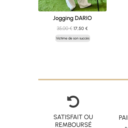
Jogging DARIO
Le
Le
35,00
€
17,50
€
prix
prix
Victime de son succès
initial
actuel
était :
est :
35,00 €.
17,50 €.

SATISFAIT OU
PA
REMBOURSÉ