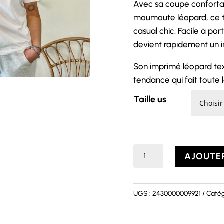
Avec sa coupe confortabl
moumoute léopard, ce tee
casual chic. Facile à por
devient rapidement un i
Son imprimé léopard text
tendance qui fait toute l
Taille us
quantité
AJOUTER
de
T-
shirt
UGS :
2430000009921
Catég
FELINE