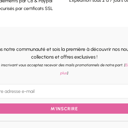
Expédition sous 2 à 7 jours o
aiements par CB & Paypal
curisés par certificats SSL
ns notre communauté et sois la première à découvrir nos nou
collections et offres exclusives !
 inscrivant vous acceptez recevoir des mails promotionnels de notre part. [
E
plus
]
M'INSCRIRE