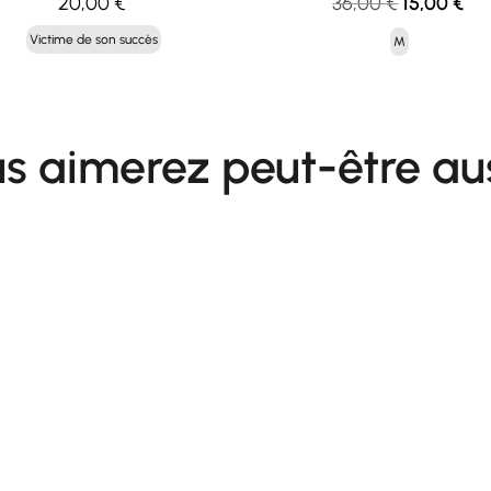
Le
Le
20,00
€
36,00
€
15,00
€
prix
pri
Victime de son succès
M
initial
act
était :
est 
36,00 €.
15,
s aimerez peut-être au