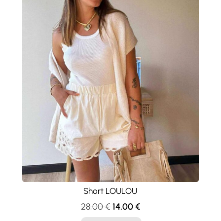
Short LOULOU
Le
Le
28,00
€
14,00
€
prix
prix