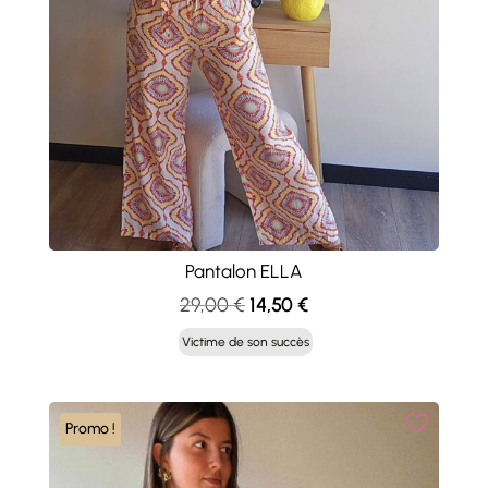
Pantalon ELLA
Le
Le
29,00
€
14,50
€
prix
prix
Victime de son succès
initial
actuel
était :
est :
29,00 €.
14,50 €.
Promo !