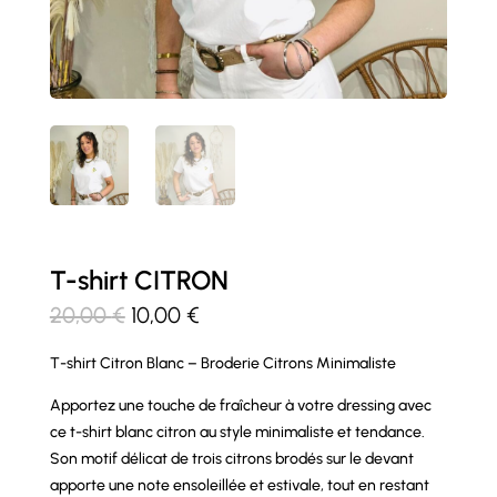
T-shirt CITRON
Le
Le
20,00
€
10,00
€
prix
prix
T-shirt Citron Blanc – Broderie Citrons Minimaliste
initial
actuel
était :
est :
Apportez une touche de fraîcheur à votre dressing avec
20,00 €.
10,00 €.
ce t-shirt blanc citron au style minimaliste et tendance.
Son motif délicat de trois citrons brodés sur le devant
apporte une note ensoleillée et estivale, tout en restant