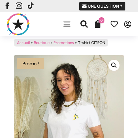
UNE QUESTION ?
0




Accueil
»
Boutique
»
Promotions
»
T-shirt CITRON
Promo !