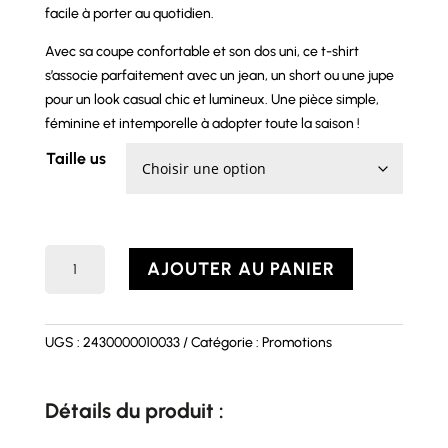
facile à porter au quotidien.
Avec sa coupe confortable et son dos uni, ce t-shirt
s’associe parfaitement avec un jean, un short ou une jupe
pour un look casual chic et lumineux. Une pièce simple,
féminine et intemporelle à adopter toute la saison !
Taille us
quantité
AJOUTER AU PANIER
de
T-
shirt
UGS :
2430000010033
Catégorie :
Promotions
CITRON
Détails du produit :