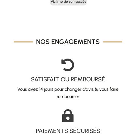
Victime de son succès
initial
actuel
était :
est :
28,00 €.
14,00 €.
NOS ENGAGEMENTS

SATISFAIT OU REMBOURSÉ
Vous avez 14 jours pour changer d’avis & vous faire
rembourser

PAIEMENTS SÉCURISÉS