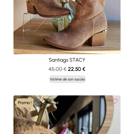
Santiags STACY
Le
Le
45,00
€
22,50
€
prix
prix
Victime de son succès
initial
actuel
était :
est :
45,00 €.
22,50 €.
Promo !