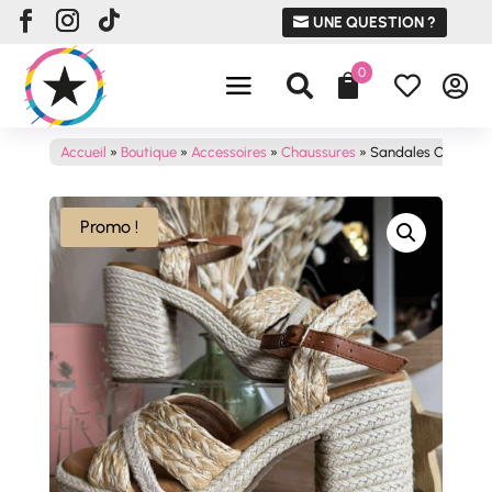
UNE QUESTION ?
0




Accueil
»
Boutique
»
Accessoires
»
Chaussures
»
Sandales CHLOE
Promo !