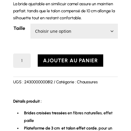
La bride ajustable en similicuir camel assure un maintien
parfait, tandis que le talon compensé de 10 cm allonge la
silhouette tout en restant confortable.
Taille
quantité
AJOUTER AU PANIER
de
Sandales
CHLOE
UGS :
2430000000812
Catégorie :
Chaussures
Détails produit :
Brides croisées tressées
en fibres naturelles, effet
paille
Plateforme de 3 cm et talon effet corde
, pour un