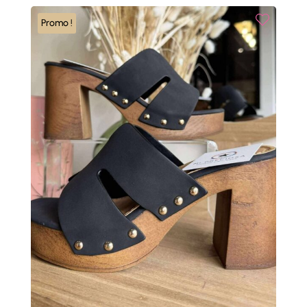
39,00 €.
19,50 €.
Promo !