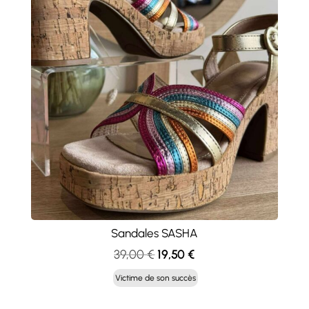
Sandales SASHA
Le
Le
39,00
€
19,50
€
prix
prix
Victime de son succès
initial
actuel
était :
est :