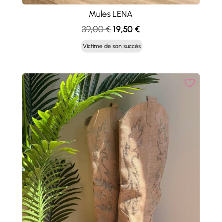
Mules LENA
Le
Le
39,00
€
19,50
€
prix
prix
Victime de son succès
initial
actuel
était :
est :
39,00 €.
19,50 €.