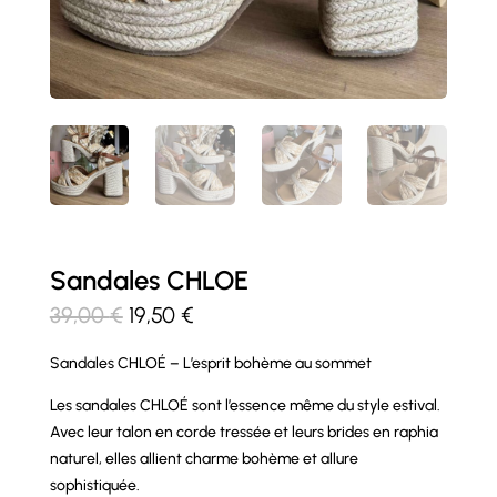
Sandales CHLOE
Le
Le
39,00
€
19,50
€
prix
prix
Sandales CHLOÉ – L’esprit bohème au sommet
initial
actuel
était :
est :
Les sandales CHLOÉ sont l’essence même du style estival.
39,00 €.
19,50 €.
Avec leur talon en corde tressée et leurs brides en raphia
naturel, elles allient charme bohème et allure
sophistiquée.