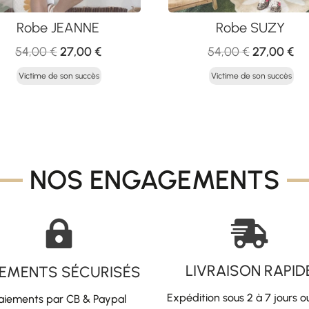
Robe JEANNE
Robe SUZY
Le
Le
Le
Le
54,00
€
27,00
€
54,00
€
27,00
€
prix
prix
prix
pri
Victime de son succès
Victime de son succès
initial
actuel
initial
ac
était :
est :
était :
est
54,00 €.
27,00 €.
54,00 €.
27
NOS ENGAGEMENTS


LIVRAISON RAPID
IEMENTS SÉCURISÉS
Expédition sous 2 à 7 jours o
aiements par CB & Paypal