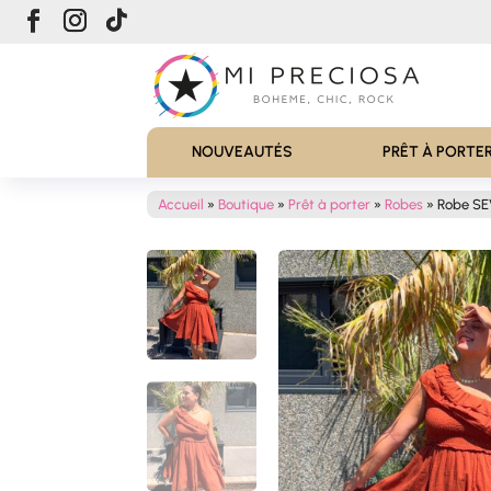
NOUVEAUTÉS
PRÊT À PORTE
Accueil
»
Boutique
»
Prêt à porter
»
Robes
»
Robe SE