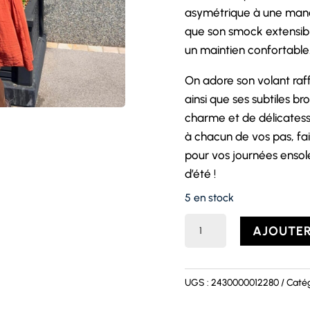
asymétrique à une manch
que son smock extensibl
un maintien confortable
On adore son volant raff
ainsi que ses subtiles b
charme et de délicatess
à chacun de vos pas, fai
pour vos journées enso
d’été !
5 en stock
quantité
AJOUTER
de
Robe
SEVILLE
UGS :
2430000012280
Catég