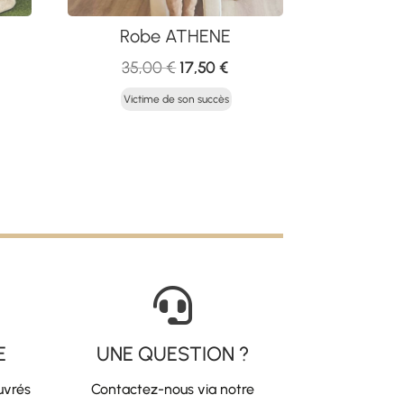
Robe ATHENE
Le
Le
35,00
€
17,50
€
x
prix
prix
Victime de son succès
tuel
initial
actuel
 :
était :
est :
,00 €.
35,00 €.
17,50 €.

E
UNE QUESTION ?
uvrés
Contactez-nous via notre