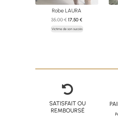
Robe LAURA
Le
Le
35,00
€
17,50
€
prix
prix
Victime de son succès
initial
actuel
était :
est :
35,00 €.
17,50 €.

SATISFAIT OU
PA
REMBOURSÉ
P