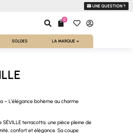
UNE QUESTION ?
0




SOLDES
LA MARQUE
ILLE
ta – L’élégance bohème au charme
 SÉVILLE terracotta, une pièce pleine de
nité, confort et élégance. Sa coupe