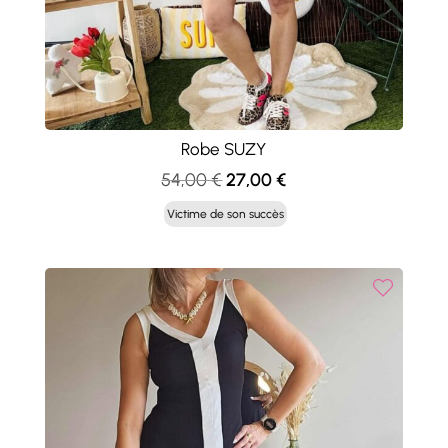
Robe SUZY
Le
Le
54,00
€
27,00
€
prix
prix
Victime de son succès
initial
actuel
était :
est :
54,00 €.
27,00 €.