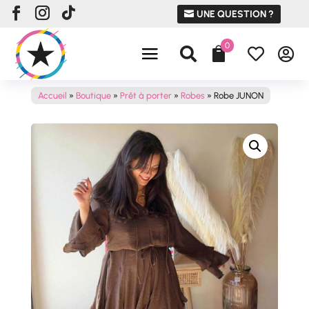
UNE QUESTION ?
0




Accueil
»
Boutique
»
Prêt à porter
»
Robes
»
Robe JUNON