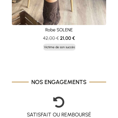
Robe SOLENE
Le
Le
42,00
€
21,00
€
prix
prix
Victime de son succès
initial
actuel
était :
est :
42,00 €.
21,00 €.
NOS ENGAGEMENTS

SATISFAIT OU REMBOURSÉ