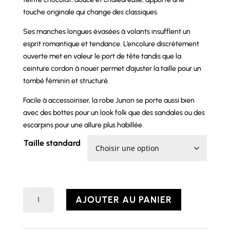
touche originale qui change des classiques.
Ses manches longues évasées à volants insufflent un
esprit romantique et tendance. L’encolure discrètement
ouverte met en valeur le port de tête tandis que la
ceinture cordon à nouer permet d’ajuster la taille pour un
tombé féminin et structuré.
Facile à accessoiriser, la robe Junon se porte aussi bien
avec des bottes pour un look folk que des sandales ou des
escarpins pour une allure plus habillée.
Taille standard
quantité
AJOUTER AU PANIER
de
Robe
JUNON