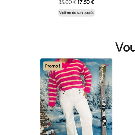
Le
Le
35,00
€
17,50
€
prix
prix
Victime de son succès
initial
actuel
était :
est :
35,00 €.
17,50 €.
Vou
Promo !