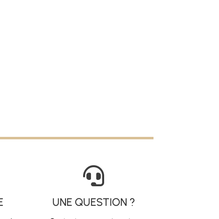

E
UNE QUESTION ?