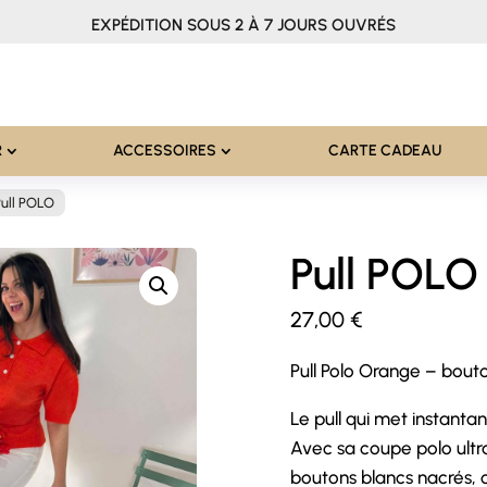
EXPÉDITION SOUS 2 À 7 JOURS OUVRÉS
R
ACCESSOIRES
CARTE CADEAU
Pull POLO
Pull POLO
27,00
€
Pull Polo Orange – bout
Le pull qui met instant
Avec sa coupe polo ultr
boutons blancs nacrés, c