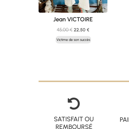
Jean VICTOIRE
Le
Le
45,00
€
22,50
€
prix
prix
Victime de son succès
initial
actuel
était :
est :
45,00 €.
22,50 €.

SATISFAIT OU
PA
REMBOURSÉ