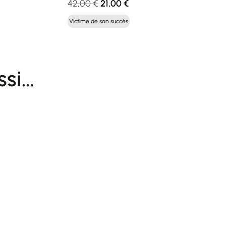
Le
Le
42,00
€
21,00
€
prix
prix
Victime de son succès
initial
actuel
était :
est :
42,00 €.
21,00 €.
ssi…