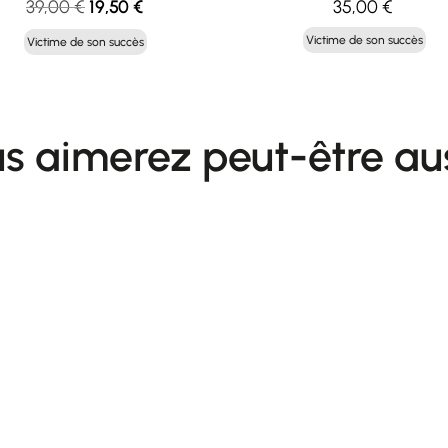
Le
Le
39,00
€
19,50
€
35,00
€
prix
prix
Victime de son succès
Victime de son succès
initial
actuel
était :
est :
39,00 €.
19,50 €.
s aimerez peut-être au