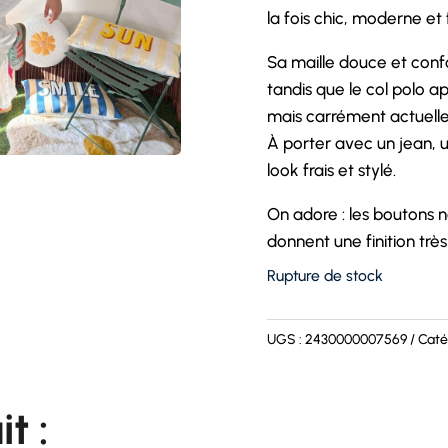
la fois chic, moderne et 
Sa maille douce et confo
tandis que le col polo 
mais carrément actuelle
À porter avec un jean, 
look frais et stylé.
On adore : les boutons n
donnent une finition trè
Rupture de stock
UGS :
2430000007569
Caté
it :