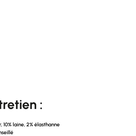
retien :
, 10% laine, 2% élasthanne
seillé