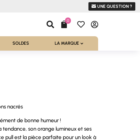
UNE QUESTION ?
0




SOLDES
LA MARQUE
ons nacrés
anément de bonne humeur !
a tendance, son orange lumineux et ses
e pull est la pièce parfaite pour un look à