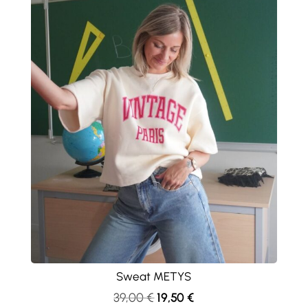
Sweat METYS
Le
Le
39,00
€
19,50
€