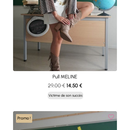
Pull MELINE
Le
Le
29,00
€
14,50
€
prix
prix
Victime de son succès
initial
actuel
était :
est :
29,00 €.
14,50 €.
Promo !