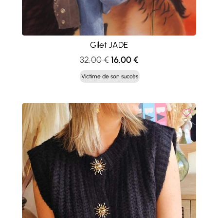
Gilet JADE
Le
Le
32,00
€
16,00
€
prix
prix
Victime de son succès
initial
actuel
était :
est :
32,00 €.
16,00 €.