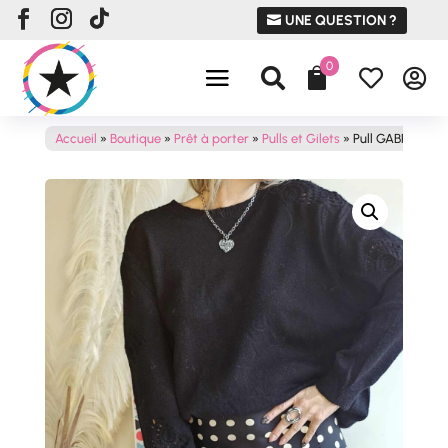
UNE QUESTION ?
0




Accueil
»
Boutique
»
Prêt à porter
»
Pulls et Gilets
»
Pull GABRIELLE