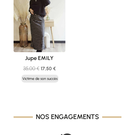
Jupe EMILY
Le
Le
35,00
€
17,50
€
prix
prix
Victime de son succès
initial
actuel
était :
est :
35,00 €.
17,50 €.
NOS ENGAGEMENTS