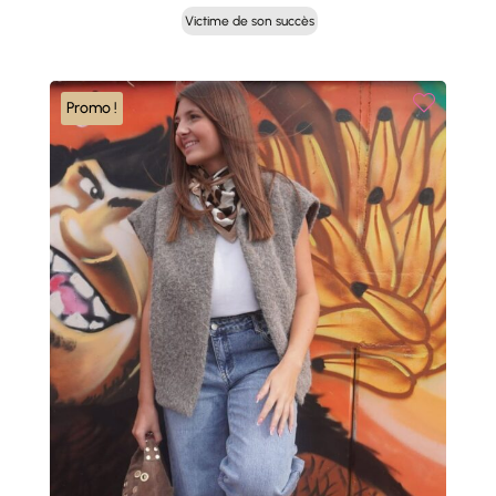
prix
prix
Victime de son succès
initial
actuel
était :
est :
39,00 €.
19,50 €.
Promo !