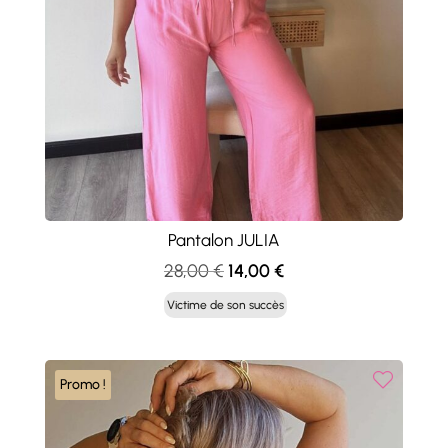
Pantalon JULIA
Le
Le
28,00
€
14,00
€
prix
prix
Victime de son succès
initial
actuel
était :
est :
28,00 €.
14,00 €.
Promo !