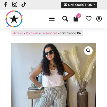
UNE QUESTION ?
0




Accueil
»
Boutique
»
Promotions
»
Pantalon VERA