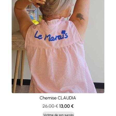
Chemise CLAUDIA
Le
Le
26,00
€
13,00
€
prix
prix
Victime de son succès