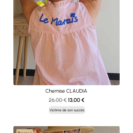
Chemise CLAUDIA
Le
Le
26,00
€
13,00
€
prix
prix
Victime de son succès
initial
actuel
était :
est :
26,00 €.
13,00 €.