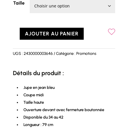
Taille
AJOUTER AU PANIER
quantité
de
Jupe
UGS :
2430000003646
Catégorie :
Promotions
ROXANE
Détails du produit :
Jupe en jean bleu
Coupe midi
Taille haute
Ouverture devant avec fermeture boutonnée
Disponible du 34 au 42
Longueur : 79 cm