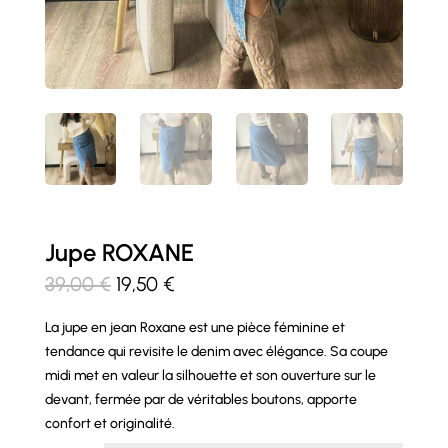
Jupe ROXANE
Le
Le
39,00
€
19,50
€
prix
prix
La jupe en jean Roxane est une pièce féminine et
initial
actuel
tendance qui revisite le denim avec élégance. Sa coupe
était :
est :
midi met en valeur la silhouette et son ouverture sur le
39,00 €.
19,50 €.
devant, fermée par de véritables boutons, apporte
confort et originalité.