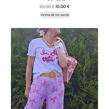
Le
Le
20,00
€
10,00
€
prix
prix
Victime de son succès
initial
actuel
était :
est :
20,00 €.
10,00 €.