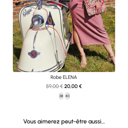
Robe ELENA
Le
Le
59,00
€
20,00
€
prix
prix
38
40
initial
actuel
était :
est :
59,00 €.
20,00 €.
Vous aimerez peut-être aussi…