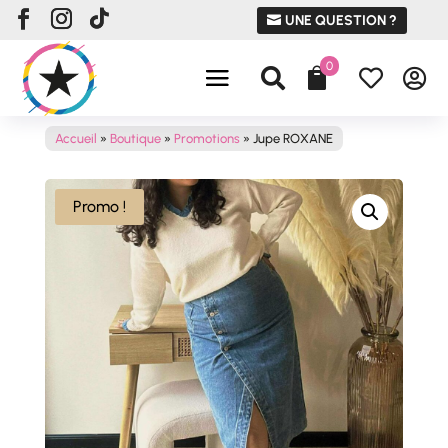
UNE QUESTION ?
0




Accueil
»
Boutique
»
Promotions
»
Jupe ROXANE
Promo !