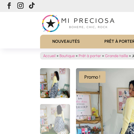
NOUVEAUTÉS
PRÊT À PORTE
Accueil
»
Boutique
»
Prêt à porter
»
Grande taille
»
J
Promo !