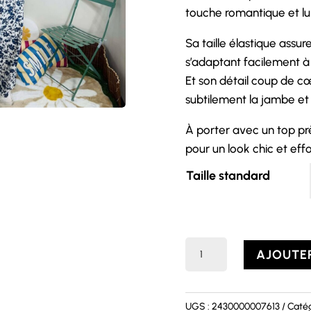
touche romantique et lum
Sa taille élastique assur
s’adaptant facilement à
Et son détail coup de cœ
subtilement la jambe et 
À porter avec un top prè
pour un look chic et effo
Taille standard
quantité
AJOUTER
de
Jupe
ISEULT
UGS :
2430000007613
Catég