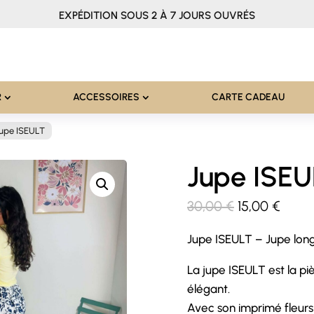
EXPÉDITION SOUS 2 À 7 JOURS OUVRÉS
R
ACCESSOIRES
CARTE CADEAU
upe ISEULT
Jupe ISEU
Le
Le
30,00
€
15,00
€
prix
prix
Jupe ISEULT – Jupe long
initial
actue
était :
est :
La jupe ISEULT est la pi
30,00 €.
15,00
élégant.
Avec son imprimé fleurs 