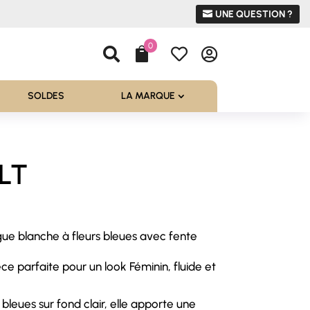
UNE QUESTION ?
0




SOLDES
LA MARQUE
LT
ue blanche à fleurs bleues avec fente
l
èce parfaite pour un look Féminin, fluide et
 €.
bleues sur fond clair, elle apporte une