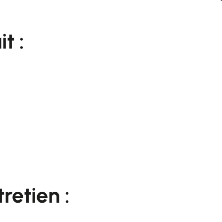
it :
retien :