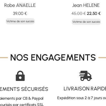
Robe ANAELLE
Jean HELENE
Le
Le
39,00
€
45,00
€
22,50
€
prix
pri
Victime de son succès
Victime de son succès
initial
act
était :
est
45,00 €.
22,
NOS ENGAGEMENTS


LIVRAISON RAPID
IEMENTS SÉCURISÉS
Expédition sous 2 à 7 jours o
aiements par CB & Paypal
curisés par certificats SSL