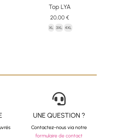
Top LYA
20,00
€
x
XL
3XL
4XL
uel
 :
50 €.

E
UNE QUESTION ?
uvrés
Contactez-nous via notre
formulaire de contact