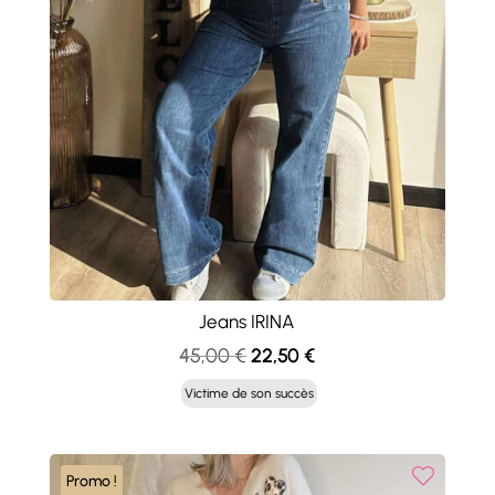
Jeans IRINA
Le
Le
45,00
€
22,50
€
prix
prix
Victime de son succès
initial
actuel
était :
est :
45,00 €.
22,50 €.
Promo !