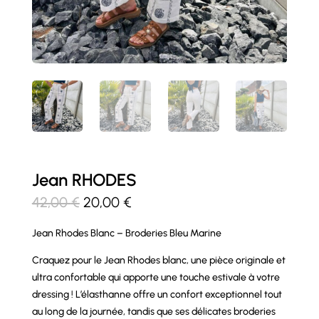
Jean RHODES
Le
Le
42,00
€
20,00
€
prix
prix
Jean Rhodes Blanc – Broderies Bleu Marine
initial
actuel
était :
est :
Craquez pour le Jean Rhodes blanc, une pièce originale et
42,00 €.
20,00 €.
ultra confortable qui apporte une touche estivale à votre
dressing ! L’élasthanne offre un confort exceptionnel tout
au long de la journée, tandis que ses délicates broderies