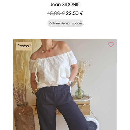
Jean SIDONIE
Le
Le
45,00
€
22,50
€
prix
prix
Victime de son succès
initial
actuel
était :
est :
45,00 €.
22,50 €.
Promo !