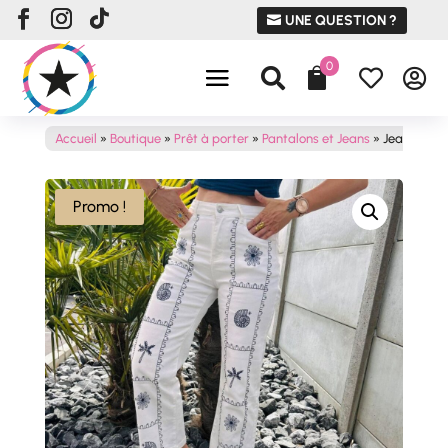
UNE QUESTION ?
0




Accueil
»
Boutique
»
Prêt à porter
»
Pantalons et Jeans
»
Jean RHOD
Promo !