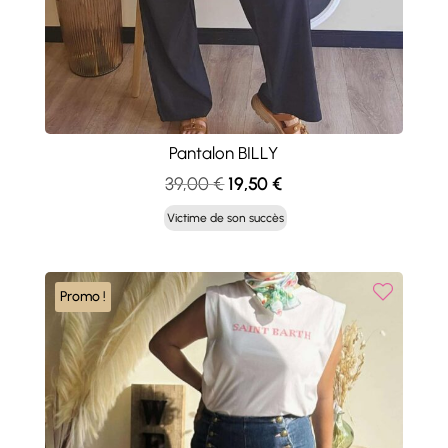
Pantalon BILLY
Le
Le
39,00
€
19,50
€
prix
prix
Victime de son succès
initial
actuel
était :
est :
39,00 €.
19,50 €.
Promo !