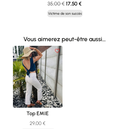
Le
Le
35,00
€
17,50
€
prix
prix
Victime de son succès
initial
actuel
était :
est :
35,00 €.
17,50 €.
Vous aimerez peut-être aussi…
Top EMIE
29,00
€