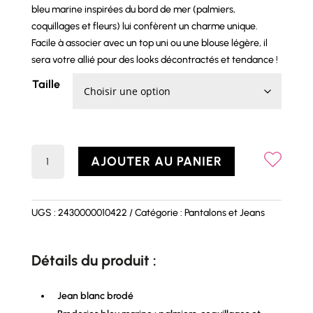
bleu marine inspirées du bord de mer (palmiers,
coquillages et fleurs) lui confèrent un charme unique.
Facile à associer avec un top uni ou une blouse légère, il
sera votre allié pour des looks décontractés et tendance !
Taille
quantité
AJOUTER AU PANIER
de
Jean
RHODES
UGS :
2430000010422
Catégorie :
Pantalons et Jeans
Détails du produit :
Jean blanc brodé