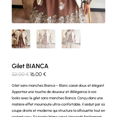
Gilet BIANCA
Le
Le
32,00
€
16,00
€
prix
prix
Gilet sans manches Bianca – Blanc cassé doux et élégant
initial
actuel
Apportez une touche de douceur et d’élégance à vos
était :
est :
looks avec le gilet sans manches Bianca. Conçu dans une
32,00 €.
16,00 €.
matière effet moumoute ultra-confortable, il séduit par sa
coupe droite et moderne qui structure la silhouette tout en
restant cosy. Sa teinte blanc cassé s’accorde facilement