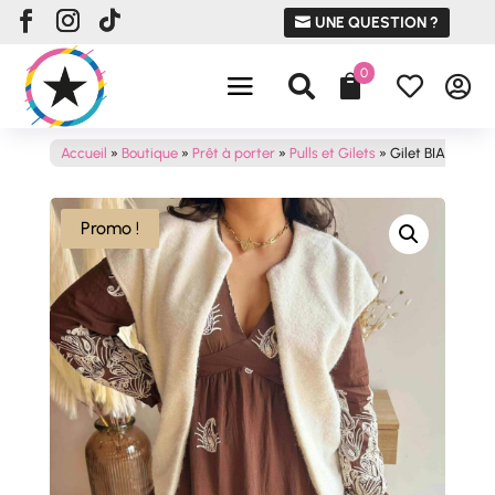
UNE QUESTION ?
0




Accueil
»
Boutique
»
Prêt à porter
»
Pulls et Gilets
»
Gilet BIANCA
Promo !