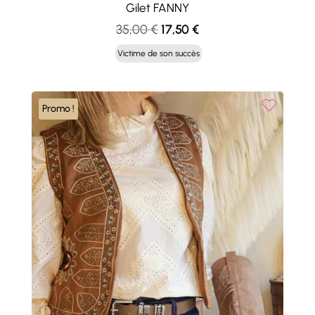
Gilet FANNY
Le
Le
35,00
€
17,50
€
prix
prix
Victime de son succès
initial
actuel
était :
est :
35,00 €.
17,50 €.
Promo !