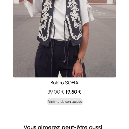
Boléro SOFIA
Le
Le
39,00
€
19,50
€
prix
prix
Victime de son succès
initial
actuel
était :
est :
39,00 €.
19,50 €.
Vous aimerez peut-être aussi…