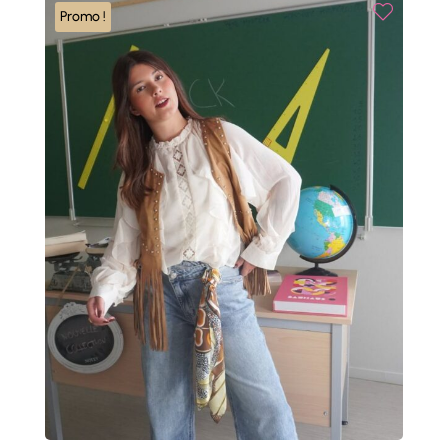
42,00 €.
21,00 €.
Promo !