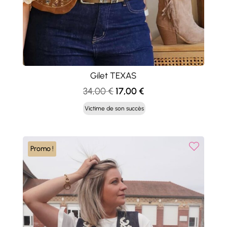
Gilet TEXAS
Le
Le
34,00
€
17,00
€
prix
prix
Victime de son succès
initial
actuel
était :
est :
34,00 €.
17,00 €.
Promo !