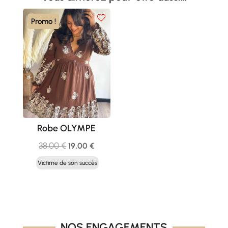
Promo !
Robe OLYMPE
Le
Le
38,00
€
19,00
€
prix
prix
Victime de son succès
initial
actuel
était :
est :
38,00 €.
19,00 €.
NOS ENGAGEMENTS