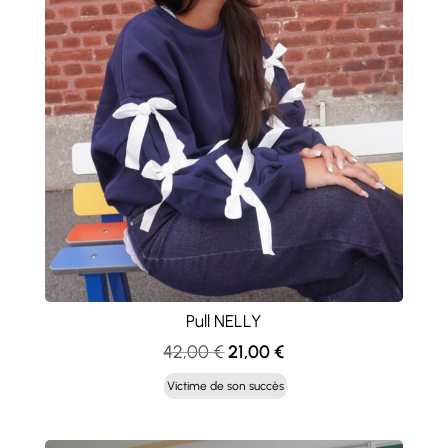
Pull NELLY
Le
Le
42,00
€
21,00
€
prix
prix
Victime de son succès
initial
actuel
était :
est :