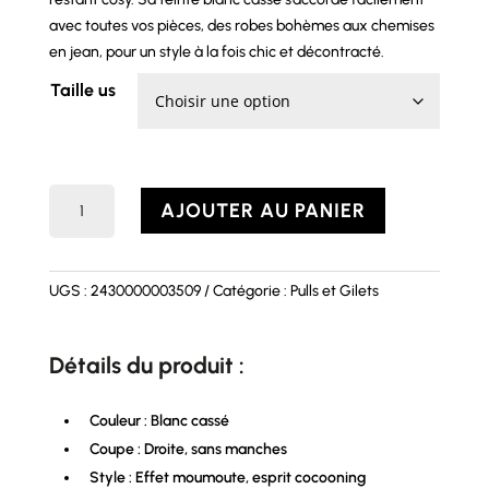
avec toutes vos pièces, des robes bohèmes aux chemises
en jean, pour un style à la fois chic et décontracté.
Taille us
quantité
AJOUTER AU PANIER
de
Gilet
BIANCA
UGS :
2430000003509
Catégorie :
Pulls et Gilets
Détails du produit :
Couleur : Blanc cassé
Coupe : Droite, sans manches
Style : Effet moumoute, esprit cocooning