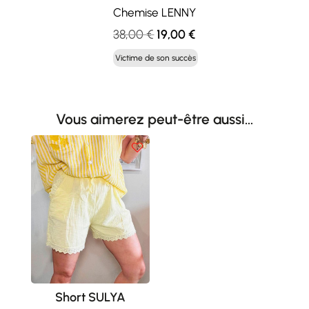
Chemise LENNY
Le
Le
38,00
€
19,00
€
prix
prix
Victime de son succès
initial
actuel
était :
est :
38,00 €.
19,00 €.
Vous aimerez peut-être aussi…
Short SULYA