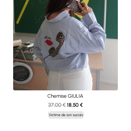
Chemise GIULIA
Le
Le
37,00
€
18,50
€
prix
prix
Victime de son succès
initial
actuel
était :
est :