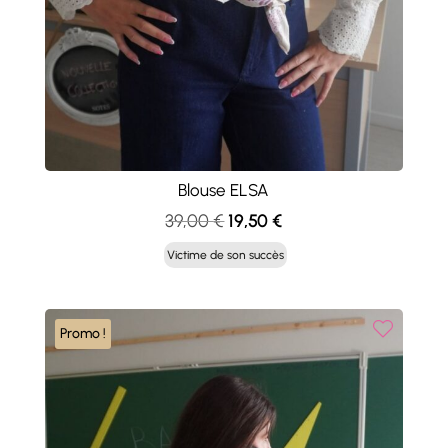
Blouse ELSA
Le
Le
39,00
€
19,50
€
prix
prix
Victime de son succès
initial
actuel
était :
est :
39,00 €.
19,50 €.
Promo !