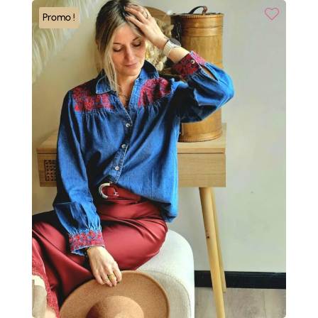
37,00 €.
18,50 €.
Promo !