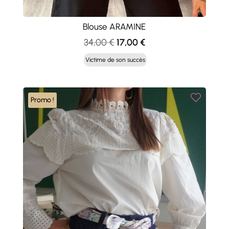
Blouse ARAMINE
Le
Le
34,00
€
17,00
€
prix
prix
Victime de son succès
initial
actuel
était :
est :
34,00 €.
17,00 €.
Promo !