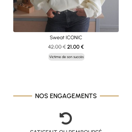
Sweat ICONIC
Le
Le
42,00
€
21,00
€
prix
prix
Victime de son succès
initial
actuel
était :
est :
42,00 €.
21,00 €.
NOS ENGAGEMENTS
