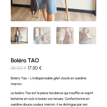
Boléro TAO
Le
Le
35,00
€
17,50
€
prix
prix
Boléro Tao – L’indispensable gilet clouté en suédine
initial
actuel
marron
était :
est :
35,00 €.
17,50 €.
Le boléro Tao est la pièce tendance qui insuffle un esprit
bohème et rock à toutes vos tenues. Confectionné en
suédine douce couleur marron, il se distingue par ses