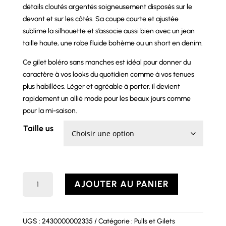
détails cloutés argentés soigneusement disposés sur le
devant et sur les côtés. Sa coupe courte et ajustée
sublime la silhouette et s’associe aussi bien avec un jean
taille haute, une robe fluide bohème ou un short en denim.
Ce gilet boléro sans manches est idéal pour donner du
caractère à vos looks du quotidien comme à vos tenues
plus habillées. Léger et agréable à porter, il devient
rapidement un allié mode pour les beaux jours comme
pour la mi-saison.
Taille us
quantité
AJOUTER AU PANIER
de
Boléro
TAO
UGS :
2430000002335
Catégorie :
Pulls et Gilets