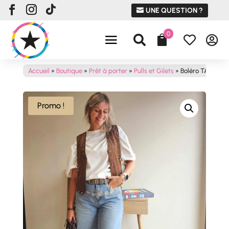
UNE QUESTION ?
0




Accueil
»
Boutique
»
Prêt à porter
»
Pulls et Gilets
»
Boléro TAO
Promo !