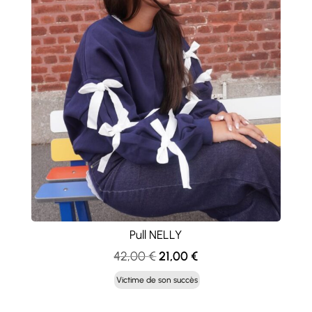
Pull NELLY
Le
Le
42,00
€
21,00
€
prix
prix
Victime de son succès
initial
actuel
était :
est :