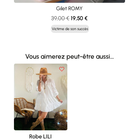
Gilet ROMY
Le
Le
39,00
€
19,50
€
prix
prix
Victime de son succès
initial
actuel
était :
est :
39,00 €.
19,50 €.
Vous aimerez peut-être aussi…
Robe LILI