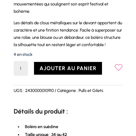
mouvementées qui soulignent son esprit festival et
bohème.
Les détails de clous métalliques sur le devant apportent du
caractère et une finition tendance. Facile à superposer sur
une robe, une blouse ou un débardeur, ce boléro structure
la silhouette tout en restant léger et confortable !
4 en stock
quantité
AJOUTER AU PANIER
de
Boléro
COACHELLA
UGS :
2430000010910
Catégorie :
Pulls et Gilets
Détails du produit :
Boléro en suédine
Taille unique : 34 au 42