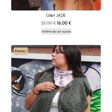
Gilet JADE
Le
Le
32,00
€
16,00
€
prix
prix
Victime de son succès
initial
actuel
était :
est :
32,00 €.
16,00 €.
Promo !