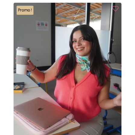
42,00 €.
21,00 €.
Promo !