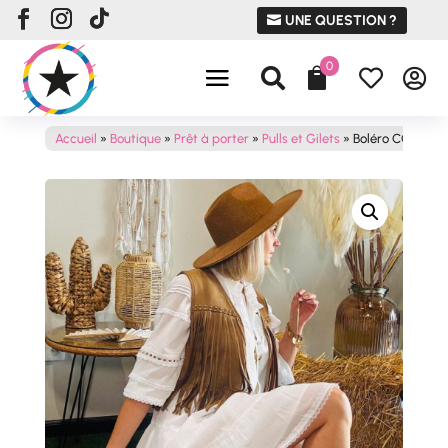
UNE QUESTION ?
0




Accueil
»
Boutique
»
Prêt à porter
»
Pulls et Gilets
»
Boléro COACHE