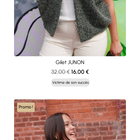
Gilet JUNON
Le
Le
32,00
€
16,00
€
prix
prix
Victime de son succès
initial
actuel
était :
est :
32,00 €.
16,00 €.
Promo !