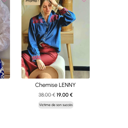
Promo !
Chemise LENNY
Le
Le
38,00
€
19,00
€
x
prix
prix
Victime de son succès
uel
initial
actuel
:
était :
est :
00 €.
38,00 €.
19,00 €.