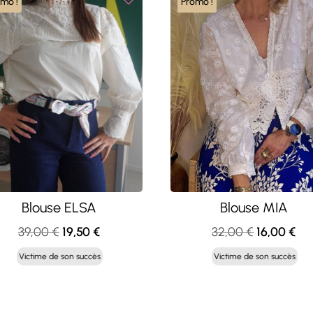
omo !
Promo !
Blouse ELSA
Blouse MIA
Le
Le
Le
Le
39,00
€
19,50
€
32,00
€
16,00
€
prix
prix
prix
pri
Victime de son succès
Victime de son succès
initial
actuel
initial
act
était :
est :
était :
est 
39,00 €.
19,50 €.
32,00 €.
16,