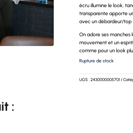
écru illumine le look, t
transparente apporte un
avec un débardeur/top 
On adore ses manches l
mouvement et un esprit 
comme pour un look plus
Rupture de stock
UGS :
2430000005701
Catég
t :