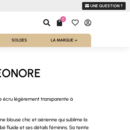
UNE QUESTION ?
0




SOLDES
LA MARQUE
LEONORE
e écru légèrement transparente à
ne blouse chic et aérienne qui sublime la
é fluide et ses détails féminins. Sa teinte