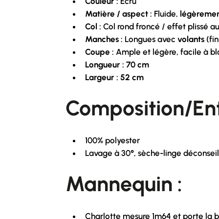
Couleur :
Écru
Matière / aspect :
Fluide,
légèremen
Col :
Col rond froncé / effet plissé au
Manches :
Longues avec
volants
(fi
Coupe :
Ample et légère, facile à b
Longueur : 70 cm
Largeur : 52 cm
Composition/Ent
100% polyester
Lavage à 30°, sèche-linge déconseil
Mannequin :
Charlotte mesure 1m64 et porte la bl