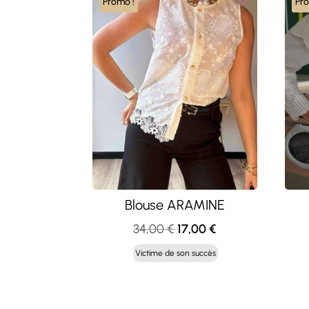
Promo !
Pr
Blouse ARAMINE
Le
Le
34,00
€
17,00
€
prix
prix
Victime de son succès
initial
actuel
était :
est :
34,00 €.
17,00 €.