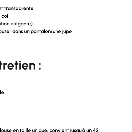
t transparente
 col
nition élégante)
louser dans un pantalon/une jupe
retien :
lé
ouse en taille unique, convient jusqu’à un 42