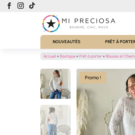
NOUVEAUTÉS
PRÊT À PORTE
Accueil
»
Boutique
»
Prêt à porter
»
Blouses et Chem
Promo !