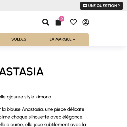
UNE QUESTION ?
0




SOLDES
LA MARQUE
NASTASIA
lle ajourée style kimono
el
 la blouse Anastasia, une pièce délicate
0 €.
ublime chaque silhouette avec élégance.
le ajourée, elle joue subtilement avec la