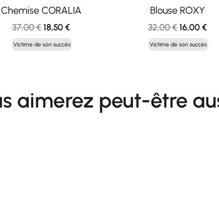
Chemise CORALIA
Blouse ROXY
Le
Le
Le
Le
37,00
€
18,50
€
32,00
€
16,00
€
prix
prix
prix
pri
Victime de son succès
Victime de son succès
initial
actuel
initial
act
était :
est :
était :
est 
37,00 €.
18,50 €.
32,00 €.
16,
s aimerez peut-être au