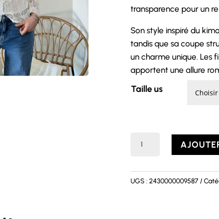
transparence pour un ren
Son style inspiré du ki
tandis que sa coupe struc
un charme unique. Les fi
apportent une allure roma
Taille us
quantité
AJOUTER
de
Blouse
ANASTASIA
UGS :
2430000009587
Caté