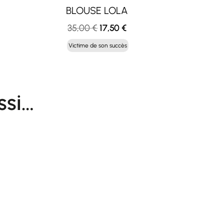
BLOUSE LOLA
Le
Le
35,00
€
17,50
€
x
prix
prix
Victime de son succès
uel
initial
actuel
:
était :
est :
00 €.
35,00 €.
17,50 €.
ssi…