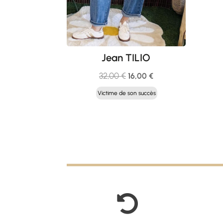
Jean TILIO
Le
Le
32,00
€
16,00
€
prix
prix
Victime de son succès
initial
actuel
était :
est :
32,00 €.
16,00 €.
