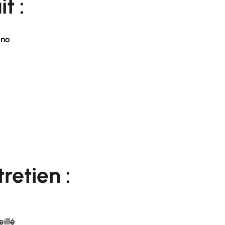
it :
ono
retien :
illé