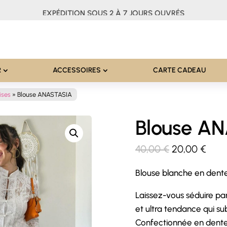
EXPÉDITION SOUS 2 À 7 JOURS OUVRÉS
R
ACCESSOIRES
CARTE CADEAU
ises
»
Blouse ANASTASIA
Blouse A
Le
Le
40,00
€
20,00
€
prix
prix
Blouse blanche en dente
initial
actu
était :
est :
Laissez-vous séduire par
40,00 €.
20,0
et ultra tendance qui s
Confectionnée en dentel